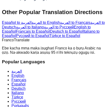
Other Popular Translation Directions
العربية to
العربية to Français
العربية to English
Español to العربية
English to
العربية to Русский
العربية to Italiano
Deutsch
Español
Français to Español
Deutsch to Español
Italiano to
Español
Русский to Español
Türkçe to Español
Franco
Translate
Ebe kacha mma maka ịsụgharị Franco ka ọ bụrụ Arabic na
ọzọ. Na-akwado karịa asụsụ 95 n'ihi teknụzụ ọgụgụ isi.
Popular Languages
العربية
English
Français
Español
Deutsch
Italiano
Türkçe
Русский
Português