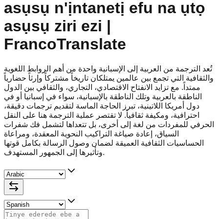
asụsụ n'ịntanetị efu na ụtọ
asụsụ ziri ezi |
FrancoTranslate
تُعد الترجمة من العربية إلى الإسبانية واحدة من أهم الروابط اللغوية
والثقافية التي تجمع بين عالمين يمتلكان تاريخاً مشتركاً وإرثاً حضارياً
ممتداً. مع تزايد الانفتاح الاقتصادي، التجاري، والثقافي بين الدول
الناطقة بالعربية وتلك الناطقة بالإسبانية، سواء في إسبانيا أو في
دول أمريكا اللاتينية، تبرز الحاجة الماسة لتقديم ترجمات دقيقة،
احترافية، ومكيفة ثقافياً. لا تقتصر عملية الترجمة هنا على النقل
الحرفي للمفردات من لغة إلى أخرى، بل تتعداها لتشمل فك شفرات
السياق، إعادة صياغة التراكيب النحوية المعقدة، ومراعاة
الحساسيات الثقافية العميقة لضمان وصول الرسالة بكامل قوتها
وتأثيرها إلى الجمهور المستهدف.