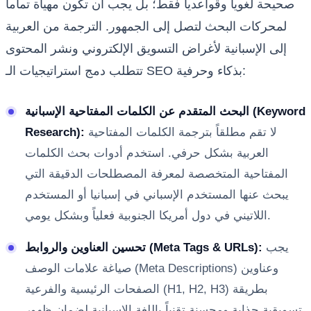
صحيحة لغوياً وقواعدياً فقط؛ بل يجب أن تكون مهيأة تماماً
لمحركات البحث لتصل إلى الجمهور. الترجمة من العربية
إلى الإسبانية لأغراض التسويق الإلكتروني ونشر المحتوى
تتطلب دمج استراتيجيات الـ SEO بذكاء وحرفية:
البحث المتقدم عن الكلمات المفتاحية الإسبانية (Keyword
لا تقم مطلقاً بترجمة الكلمات المفتاحية
Research):
العربية بشكل حرفي. استخدم أدوات بحث الكلمات
المفتاحية المتخصصة لمعرفة المصطلحات الدقيقة التي
يبحث عنها المستخدم الإسباني في إسبانيا أو المستخدم
اللاتيني في دول أمريكا الجنوبية فعلياً وبشكل يومي.
يجب
تحسين العناوين والروابط (Meta Tags & URLs):
صياغة علامات الوصف (Meta Descriptions) وعناوين
الصفحات الرئيسية والفرعية (H1, H2, H3) بطريقة
تسويقية جذابة ومحسنة تقنياً باللغة الإسبانية لضمان ظهور