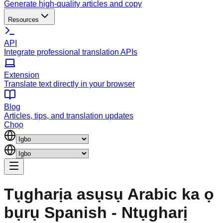
Generate high-quality articles and copy
Resources
API
Integrate professional translation APIs
Extension
Translate text directly in your browser
Blog
Articles, tips, and translation updates
Chọọ
Tụgharịa asụsụ Arabic ka ọ
bụrụ Spanish - Ntụgharị