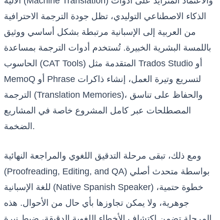
الآلية (Machine Translation) والاعتماد المتزايد على أدوات
الذكاء الاصطناعي التوليدي، تظل جودة الترجمة الاحترافية
من العربية إلى الإسبانية مرتبطة بشكل أساسي ووثيق
باللمسة البشرية الخبيرة. تُستخدم أدوات الترجمة بمساعدة
الحاسوب (CAT Tools) المتقدمة مثل Trados Studio أو
MemoQ أو Phrase لتسريع وتيرة العمل، إنشاء ذاكرات
الترجمة (Translation Memories)، والحفاظ على تناسق
المصطلحات عبر كامل المشروع خاصة في المشاريع
الضخمة.
ومع ذلك، تبقى مرحلة التدقيق اللغوي والمراجعة النهائية
(Proofreading, Editing, and QA) بواسطة متحدث أصلي
للغة الإسبانية (Native Spanish Speaker) خطوة حتمية،
جوهرية، ولا يمكن تجاوزها بأي حال من الأحوال. هذه
المرحلة تضمن اكتشاف الأخطاء اللغوية الدقيقة، ضبط نبرة