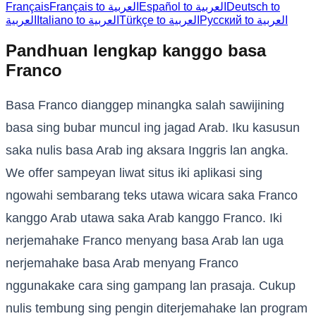
Français
Français to العربية
Español to العربية
Deutsch to
Русский to العربية
Türkçe to العربية
Italiano to العربية
العربية
Pandhuan lengkap kanggo basa
Franco
Basa Franco dianggep minangka salah sawijining
basa sing bubar muncul ing jagad Arab. Iku kasusun
saka nulis basa Arab ing aksara Inggris lan angka.
We offer sampeyan liwat situs iki aplikasi sing
ngowahi sembarang teks utawa wicara saka Franco
kanggo Arab utawa saka Arab kanggo Franco. Iki
nerjemahake Franco menyang basa Arab lan uga
nerjemahake basa Arab menyang Franco
nggunakake cara sing gampang lan prasaja. Cukup
nulis tembung sing pengin diterjemahake lan program