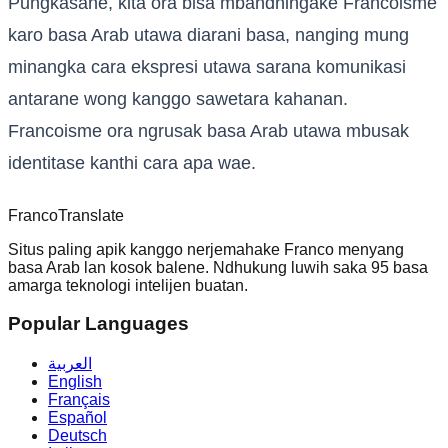
Pungkasane, kita ora bisa mbandhingake Francoisme
karo basa Arab utawa diarani basa, nanging mung
minangka cara ekspresi utawa sarana komunikasi
antarane wong kanggo sawetara kahanan.
Francoisme ora ngrusak basa Arab utawa mbusak
identitase kanthi cara apa wae.
Franco
Translate
Situs paling apik kanggo nerjemahake Franco menyang
basa Arab lan kosok balene. Ndhukung luwih saka 95 basa
amarga teknologi intelijen buatan.
Popular Languages
العربية
English
Français
Español
Deutsch