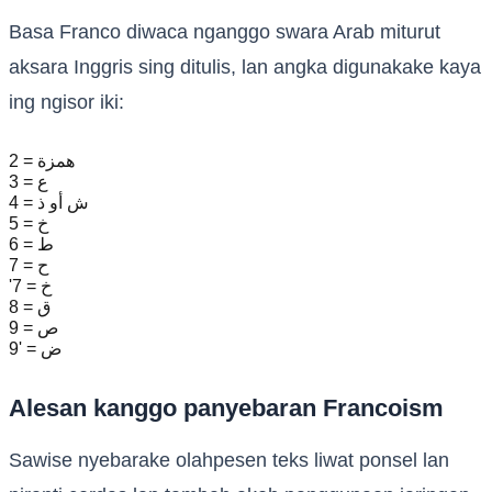
Basa Franco diwaca nganggo swara Arab miturut
aksara Inggris sing ditulis, lan angka digunakake kaya
ing ngisor iki:
2 = همزة
3 = ع
4 = ش أو ذ
5 = خ
6 = ط
7 = ح
'7 = خ
8 = ق
9 = ص
9' = ض
Alesan kanggo panyebaran Francoism
Sawise nyebarake olahpesen teks liwat ponsel lan