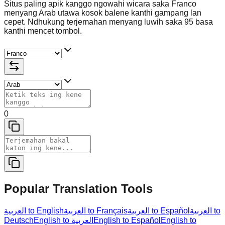
Situs paling apik kanggo ngowahi wicara saka Franco
menyang Arab utawa kosok balene kanthi gampang lan
cepet. Ndhukung terjemahan menyang luwih saka 95 basa
kanthi mencet tombol.
0
Popular Translation Tools
العربية to
العربية to Español
العربية to Français
العربية to English
Deutsch
English to العربية
English to Español
English to