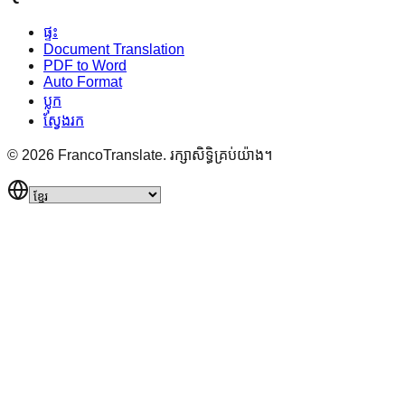
ផ្ទះ
Document Translation
PDF to Word
Auto Format
ប្លុក
ស្វែងរក
©
2026
FrancoTranslate.
រក្សាសិទ្ធិគ្រប់យ៉ាង។