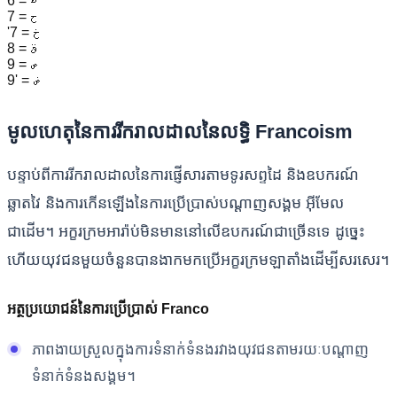
6 = ط
7 = ح
'7 = خ
8 = ق
9 = ص
9' = ض
មូលហេតុនៃការរីករាលដាលនៃលទ្ធិ Francoism
បន្ទាប់ពីការរីករាលដាលនៃការផ្ញើសារតាមទូរសព្ទដៃ និងឧបករណ៍
ឆ្លាតវៃ និងការកើនឡើងនៃការប្រើប្រាស់បណ្តាញសង្គម អ៊ីមែល
ជាដើម។ អក្ខរក្រមអារ៉ាប់មិនមាននៅលើឧបករណ៍ជាច្រើនទេ ដូច្នេះ
ហើយយុវជនមួយចំនួនបានងាកមកប្រើអក្ខរក្រមឡាតាំងដើម្បីសរសេរ។
អត្ថប្រយោជន៍នៃការប្រើប្រាស់ Franco
ភាពងាយស្រួលក្នុងការទំនាក់ទំនងរវាងយុវជនតាមរយៈបណ្តាញ
ទំនាក់ទំនងសង្គម។