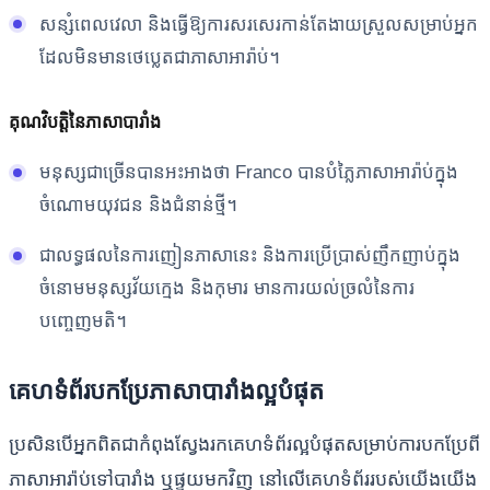
សន្សំពេលវេលា និងធ្វើឱ្យការសរសេរកាន់តែងាយស្រួលសម្រាប់អ្នក
ដែលមិនមានថេប្លេតជាភាសាអារ៉ាប់។
គុណវិបត្តិនៃភាសាបារាំង
មនុស្ស​ជា​ច្រើន​បាន​អះអាង​ថា Franco បាន​បំភ្លៃ​ភាសា​អារ៉ាប់​ក្នុង​
ចំណោម​យុវជន និង​ជំនាន់​ថ្មី។
ជាលទ្ធផលនៃការញៀនភាសានេះ និងការប្រើប្រាស់ញឹកញាប់ក្នុង
ចំនោមមនុស្សវ័យក្មេង និងកុមារ មានការយល់ច្រលំនៃការ
បញ្ចេញមតិ។
គេហទំព័របកប្រែភាសាបារាំងល្អបំផុត
ប្រសិនបើអ្នកពិតជាកំពុងស្វែងរកគេហទំព័រល្អបំផុតសម្រាប់ការបកប្រែពី
ភាសាអារ៉ាប់ទៅបារាំង ឬផ្ទុយមកវិញ នៅលើគេហទំព័ររបស់យើងយើង