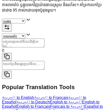
ភាសាអារ៉ាប់ ឬផ្ទុយមកវិញយ៉ាងងាយស្រួល និងរហ័ស។ គាំទ្រការបកប្រែ
ជាជាង 95 ភាសាដោយចុចប៊ូតុងមួយ។
0
Popular Translation Tools
العربية to
العربية to Français
العربية to English
Español
العربية to Deutsch
English to العربية
English to
Español
English to Français
Français to العربية
Español to