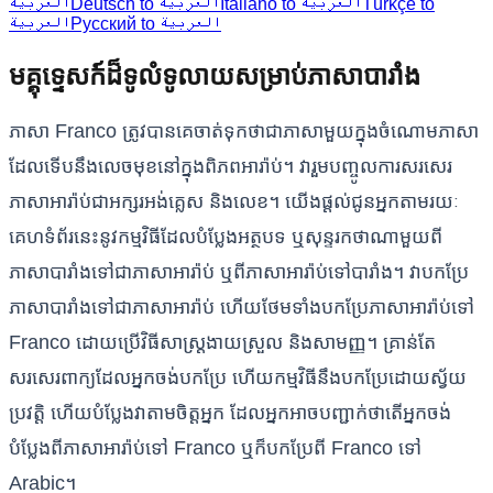
العربية
Deutsch to العربية
Italiano to العربية
Türkçe to
Русский to العربية
العربية
មគ្គុទ្ទេសក៍ដ៏ទូលំទូលាយសម្រាប់ភាសាបារាំង
ភាសា Franco ត្រូវបានគេចាត់ទុកថាជាភាសាមួយក្នុងចំណោមភាសា
ដែលទើបនឹងលេចមុខនៅក្នុងពិភពអារ៉ាប់។ វារួមបញ្ចូលការសរសេរ
ភាសាអារ៉ាប់ជាអក្សរអង់គ្លេស និងលេខ។ យើងផ្តល់ជូនអ្នកតាមរយៈ
គេហទំព័រនេះនូវកម្មវិធីដែលបំប្លែងអត្ថបទ ឬសុន្ទរកថាណាមួយពី
ភាសាបារាំងទៅជាភាសាអារ៉ាប់ ឬពីភាសាអារ៉ាប់ទៅបារាំង។ វាបកប្រែ
ភាសាបារាំងទៅជាភាសាអារ៉ាប់ ហើយថែមទាំងបកប្រែភាសាអារ៉ាប់ទៅ
Franco ដោយប្រើវិធីសាស្ត្រងាយស្រួល និងសាមញ្ញ។ គ្រាន់​តែ​
សរសេរ​ពាក្យ​ដែល​អ្នក​ចង់​បក​ប្រែ ហើយ​កម្មវិធី​នឹង​បក​ប្រែ​ដោយ​ស្វ័យ​
ប្រវត្តិ​ ហើយ​បំប្លែង​វា​តាម​ចិត្ត​អ្នក​ ដែល​អ្នក​អាច​បញ្ជាក់​ថា​តើ​អ្នក​ចង់​
បំប្លែង​ពី​ភាសា​អារ៉ាប់​ទៅ​ Franco ឬ​ក៏​បកប្រែ​ពី Franco ទៅ​
Arabic។