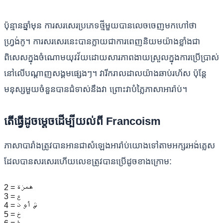
ប៉ុន្មានឆ្នាំមុន ការសរសេរប្រភេទថ្មីមួយបានលេចចេញមកហៅថា
ហ្វ្រង់កូ។ ការ​សរសេរ​នេះ​បាន​ក្លាយ​ជា​ការ​ពេញ​និយម​យ៉ាង​ខ្លាំង​ជា​
ពិសេស​ក្នុង​ចំណោម​យុវវ័យ​ដោយ​សារ​ភាព​ងាយ​ស្រួល​ក្នុង​ការ​ប្រើ​ប្រាស់​
នៅ​លើ​បណ្ដាញ​សង្គម​ផ្សេងៗ។ វារីករាលដាលយ៉ាងឆាប់រហ័ស ប៉ុន្តែ
មនុស្សមួយចំនួនបានជំទាស់នឹងវា ព្រោះវាបំភ្លៃភាសាអារ៉ាប់។
តើធ្វើដូចម្តេចដើម្បីយល់ពី Francoism
ភាសាបារាំងត្រូវបានអានជាសំឡេងអារ៉ាប់យោងទៅតាមអក្សរអង់គ្លេស
ដែលបានសរសេរហើយលេខត្រូវបានប្រើដូចខាងក្រោម:
2 = همزة
3 = ع
4 = ش أو ذ
5 = خ