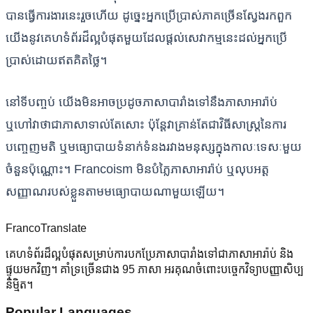
បានធ្វើការងារនេះរួចហើយ ដូច្នេះអ្នកប្រើប្រាស់ភាគច្រើនស្វែងរកពួក
យើងនូវគេហទំព័រដ៏ល្អបំផុតមួយដែលផ្តល់សេវាកម្មនេះដល់អ្នកប្រើ
ប្រាស់ដោយឥតគិតថ្លៃ។
នៅទីបញ្ចប់ យើងមិនអាចប្រដូចភាសាបារាំងទៅនឹងភាសាអារ៉ាប់
ឬហៅវាថាជាភាសាទាល់តែសោះ ប៉ុន្តែវាគ្រាន់តែជាវិធីសាស្រ្តនៃការ
បញ្ចេញមតិ ឬមធ្យោបាយទំនាក់ទំនងរវាងមនុស្សក្នុងកាលៈទេសៈមួយ
ចំនួនប៉ុណ្ណោះ។ Francoism មិនបំភ្លៃភាសាអារ៉ាប់ ឬលុបអត្ត
សញ្ញាណរបស់ខ្លួនតាមមធ្យោបាយណាមួយឡើយ។
Franco
Translate
គេហទំព័រដ៏ល្អបំផុតសម្រាប់ការបកប្រែភាសាបារាំងទៅជាភាសាអារ៉ាប់ និង
ផ្ទុយមកវិញ។ គាំទ្រច្រើនជាង 95 ភាសា អរគុណចំពោះបច្ចេកវិទ្យាបញ្ញាសិប្ប
និម្មិត។
Popular Languages