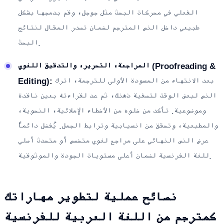
الفعلي في محركات البحث مثل جوجل، وقم بدمجها بشكل
طبيعي داخل النص المترجم لضمان تصدر المقال لنتائج
البحث.
المراجعة، التحرير، والتدقيق اللغوي (Proofreading &
بعد الانتهاء من المسودة الأولى للترجمة، اترك
Editing):
النص لبعض الوقت لتصفية ذهنك، ثم عد لقراءته بعين ناقدة
وموضوعية. تأكد من خلوه من الأخطاء الإملائية، النحوية،
والمطبعية، وتحقق من انسيابية وترابط الجمل. يُفضل دائماً
عرض النص النهائي على مراجع لغوي متخصص أو متحدث أصلي
للغة الفرنسية لضمان أعلى مستويات الجودة والموثوقية.
نصائح عملية لتطوير مهاراتك
كمترجم من اللغة العربية للفرنسية