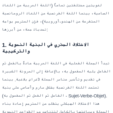
لغويتين مختلفتين تماماً (اللغة العربية من اللغات
السامية، بينما اللغة الفرنسية من اللغات الرومانسية
المتفرعة من الهندو-أوروبية)، فإن المترجم يواجه
تحديات جمة، من أبرزها:
1. الاختلاف الجذري في البنية النحوية
والتركيبية
تبدأ الجملة الفعلية في اللغة العربية عادةً بالفعل ثم
الفاعل يليه المفعول به، بالإضافة إلى المرونة الكبيرة
في تقديم وتأخير عناصر الجملة لأغراض بلاغية. بينما
تعتمد اللغة الفرنسية بشكل صارم وأساسي على بنية
(الفاعل ثم الفعل ثم المفعول به - Sujet-Verbe-Objet).
هذا الاختلاف الهيكلي يتطلب من المترجم إعادة بناء
الجملة وصياغتها بالكامل لتتناسب مع القواعد النحوية