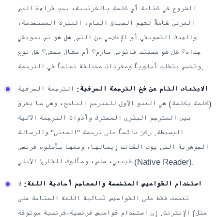
الشروع في كتابة أي كلمة بالفرنسية، يجب قراءة النص
العربي كاملاً لفهم السياق العام، النبرة المستخدمة،
والهدف التسويقي أو الإعلامي من النص. هل هو نص تسويقي
جذاب؟ هل هو مستند قانوني صارم؟ أم مقال صحفي؟ كل نوع
وتخصص يتطلب أسلوباً ومفردات مختلفة تماماً في الترجمة.
الابتعاد التام عن فخ الترجمة الحرفية:
الترجمة الحرفية
(كلمة بكلمة) هي العدو الأول للمترجم الناجح، وهي ما يفرق
بين المترجم البشري المحترف وأدوات الترجمة الآلية
البسيطة. ركز دائماً على ترجمة "المعنى" والرسالة
الجوهرية التي يود الكاتب إيصالها، وصغها بأسلوب فرنسي
طبيعي، سلس، ومألوف للقارئ الأصلي (Native Reader).
استخدام القواميس المتخصصة والمعاجم أحادية اللغة:
لا
تعتمد فقط على القواميس ثنائية اللغة المتاحة على
الإنترنت. إن استخدام قواميس فرنسية-فرنسية موثوقة (مثل