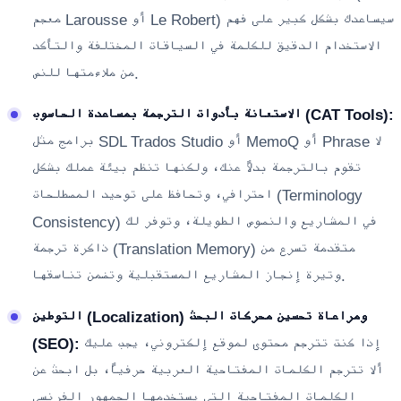
معجم Larousse أو Le Robert) سيساعدك بشكل كبير على فهم
الاستخدام الدقيق للكلمة في السياقات المختلفة والتأكد
من ملاءمتها للنص.
الاستعانة بأدوات الترجمة بمساعدة الحاسوب (CAT Tools):
برامج مثل SDL Trados Studio أو MemoQ أو Phrase لا
تقوم بالترجمة بدلاً عنك، ولكنها تنظم بيئة عملك بشكل
احترافي، وتحافظ على توحيد المصطلحات (Terminology
Consistency) في المشاريع والنصوص الطويلة، وتوفر لك
ذاكرة ترجمة (Translation Memory) متقدمة تسرع من
وتيرة إنجاز المشاريع المستقبلية وتضمن تناسقها.
التوطين (Localization) ومراعاة تحسين محركات البحث
إذا كنت تترجم محتوى لموقع إلكتروني، يجب عليك
(SEO):
ألا تترجم الكلمات المفتاحية العربية حرفياً، بل ابحث عن
الكلمات المفتاحية التي يستخدمها الجمهور الفرنسي