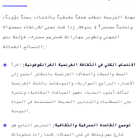
مهنة الترجمة تتطلب شغفاً حقيقياً باللغات، بحثاً دؤوباً،
وتعلماً مستمراً لا يتوقف. إذا كنت تسعى للارتقاء بمستواك
المهني وتطوير مهاراتك كمترجم محترف، فإليك بعض
النصائح الفعالة:
الانغماس الكلي في الثقافة الفرنسية الفرانكوفونية:
اقرأ
الصحف والمجلات والمقالات الفرنسية بانتظام. استمع إلى
الأخبار، البرامج الحوارية، والبودكاست باللغة الفرنسية
لتألف أسلوب الحديث، تفهم السياقات الثقافية، وتتعرف
على المصطلحات والتعابير الحديثة المستخدمة في الحياة
اليومية.
توسيع القاعدة المعرفية والثقافية:
المترجم الناجح هو
قارئ نهم ومثقف في شتى المجالات. كلما زادت معلوماتك