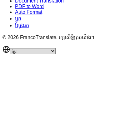
Document Translation
PDF to Word
Auto Format
ប្លុក
ស្វែងរក
©
2026
FrancoTranslate.
រក្សាសិទ្ធិគ្រប់យ៉ាង។