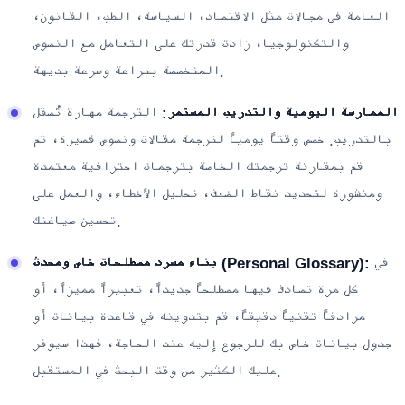
العامة في مجالات مثل الاقتصاد، السياسة، الطب، القانون،
والتكنولوجيا، زادت قدرتك على التعامل مع النصوص
المتخصصة ببراعة وسرعة بديهة.
الممارسة اليومية والتدريب المستمر:
الترجمة مهارة تُصقل
بالتدريب. خصص وقتاً يومياً لترجمة مقالات ونصوص قصيرة، ثم
قم بمقارنة ترجمتك الخاصة بترجمات احترافية معتمدة
ومنشورة لتحديد نقاط الضعف، تحليل الأخطاء، والعمل على
تحسين صياغتك.
في
بناء مسرد مصطلحات خاص ومحدث (Personal Glossary):
كل مرة تصادف فيها مصطلحاً جديداً، تعبيراً مميزاً، أو
مرادفاً تقنياً دقيقاً، قم بتدوينه في قاعدة بيانات أو
جدول بيانات خاص بك للرجوع إليه عند الحاجة، فهذا سيوفر
عليك الكثير من وقت البحث في المستقبل.