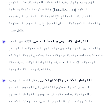
الأوروبية والإفريقية الناطقة بالفرنسية. هذا التوسع
يتطلب ترجمة دقيقة ومحلية (Localization) للعقود
التجارية، المواقع الإلكترونية، المتاجر الرقمية،
والمواد التسويقية لضمان الوصول إلى الجمهور المستهدف
بشكل فعال.
التبادل الأكاديمي والبحث العلمي:
الآلاف من الطلاب
والباحثين العرب يكملون دراساتهم الجامعية والعليا في
جامعات ومعاهد فرنسية مرموقة، مما يستدعي ترجمة الوثائق
الرسمية، الأبحاث العلمية، والشهادات الأكاديمية بدقة
متناهية ومصادقة قانونية.
التواصل الثقافي والإنتاج الأدبي:
نقل الأدب العربي،
الروايات، والمحتوى الثقافي إلى الجمهور الناطق
بالفرنسية يساهم بقوة في مد جسور التواصل الحضاري
والتعريف بالتراث العربي الغني، مما يعزز التفاهم