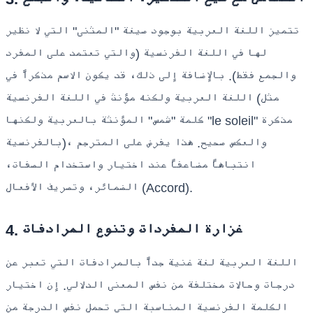
تتميز اللغة العربية بوجود صيغة "المثنى" التي لا نظير
لها في اللغة الفرنسية (والتي تعتمد على المفرد
والجمع فقط). بالإضافة إلى ذلك، قد يكون الاسم مذكراً في
اللغة العربية ولكنه مؤنث في اللغة الفرنسية (مثل
كلمة "شمس" المؤنثة بالعربية ولكنها "le soleil" مذكرة
بالفرنسية)، والعكس صحيح. هذا يفرض على المترجم
انتباهاً مضاعفاً عند اختيار واستخدام الصفات،
الضمائر، وتصريف الأفعال (Accord).
4. غزارة المفردات وتنوع المرادفات
اللغة العربية لغة غنية جداً بالمرادفات التي تعبر عن
درجات وحالات مختلفة من نفس المعنى الدلالي. إن اختيار
الكلمة الفرنسية المناسبة التي تحمل نفس الدرجة من