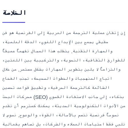
الخلاصة
إن إتقان عملية الترجمة من العربية إلى الفرنسية هو فن
حقيقي يجمع بين الإبداع اللغوي، الدقة العلمية،
والمهارة التقنية. يتطلب هذا المجال تفهماً عميقاً
للفوارق الثقافية، النحوية، والتركيبية بين اللغتين،
والتزاماً لا يلين بتطوير المهارات بشكل مستمر. من خلال
اتباع المنهجيات والخطوات الصحيحة، تجنب الفخاخ
الشائعة كالترجمة الحرفية، وتطبيق قواعد تحسين
محركات البحث (SEO) بذكاء، إلى جانب الاستفادة القصوى
من الأدوات التكنولوجية الحديثة، يمكنك كمترجم أن تقدم
نصوصاً فرنسية تتسم بالأصالة، القوة، والوضوح. نصوص لا
تلبي فقط احتياجات العملاء والشركات، بل تساهم بفعالية