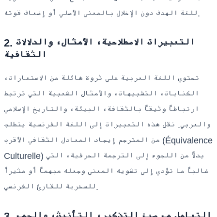
للغة الهدف دون الإخلال بالمعنى الأصلي أو إضعاف قوته.
2. التعبيرات الاصطلاحية، الأمثال، والدلالات
الثقافية
تحتوي اللغة العربية على ثروة هائلة من الاستعارات،
الكنايات، التشبيهات، والأمثال الشعبية التي ترتبط
ارتباطاً وثيقاً بالثقافة، البيئة، والتاريخ الإسلامي
والعربي. نقل هذه التعبيرات إلى اللغة الفرنسية يتطلب
من المترجم إيجاد المعادل الثقافي الأقرب (Équivalence
Culturelle) بدلاً من اللجوء إلى الترجمة الحرفية، التي
غالباً ما تؤدي إلى تشويه المعنى وجعله مبهماً أو مثيراً
للسخرية للقارئ الفرنسي.
3. التعامل مع صيغ التذكير، التأنيث، والجمع