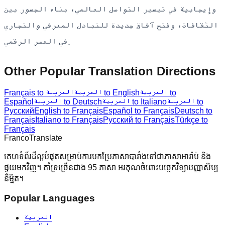
وإيجابية في تيسير التواصل العالمي، بناء الجسور بين
الثقافات، وفتح آفاق جديدة للتبادل المعرفي والتجاري
في العصر الرقمي.
Other Popular Translation Directions
العربية to
العربية to English
Français to العربية
العربية to
العربية to Italiano
العربية to Deutsch
Español
Русский
English to Français
Español to Français
Deutsch to
Français
Italiano to Français
Русский to Français
Türkçe to
Français
Franco
Translate
គេហទំព័រដ៏ល្អបំផុតសម្រាប់ការបកប្រែភាសាបារាំងទៅជាភាសាអារ៉ាប់ និង
ផ្ទុយមកវិញ។ គាំទ្រច្រើនជាង 95 ភាសា អរគុណចំពោះបច្ចេកវិទ្យាបញ្ញាសិប្ប
និម្មិត។
Popular Languages
العربية