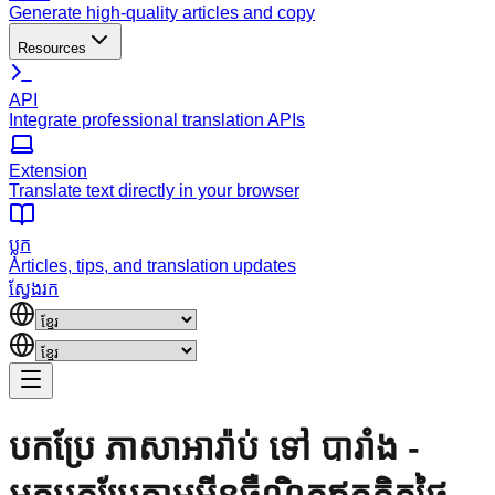
Generate high-quality articles and copy
Resources
API
Integrate professional translation APIs
Extension
Translate text directly in your browser
ប្លុក
Articles, tips, and translation updates
ស្វែងរក
បកប្រែ ភាសាអារ៉ាប់ ទៅ បារាំង -