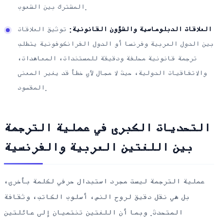
المشترك بين الشعوب.
العلاقات الدبلوماسية والشؤون القانونية:
توثيق العلاقات
بين الدول العربية وفرنسا أو الدول الفرانكوفونية يتطلب
ترجمة قانونية محلفة ودقيقة للمستندات، المعاهدات،
والاتفاقيات الدولية، حيث لا مجال لأي خطأ قد يغير المعنى
المقصود.
التحديات الكبرى في عملية الترجمة
بين اللغتين العربية والفرنسية
عملية الترجمة ليست مجرد استبدال حرفي لكلمة بأخرى،
بل هي نقل دقيق لروح النص، أسلوب الكاتب، وثقافة
المتحدث. وبما أن اللغتين تنتميان إلى عائلتين