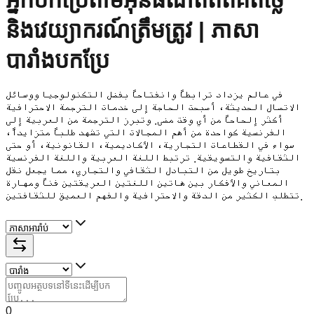
អ្នកបកប្រែតាមអ៊ីនធឺណិតឥតគិតថ្លៃ
និងវេយ្យាករណ៍ត្រឹមត្រូវ | ភាសា
បារាំងបកប្រែ
في عالم يزداد ترابطاً وانفتاحاً بفضل التكنولوجيا ووسائل
الاتصال الحديثة، أصبحت الحاجة إلى خدمات الترجمة الاحترافية
أكثر إلحاحاً من أي وقت مضى. وتبرز الترجمة من العربية إلى
الفرنسية كواحدة من أهم المجالات التي تشهد طلباً متزايداً،
سواء في القطاعات التجارية، الأكاديمية، القانونية، أو حتى
الثقافية والتسويقية. ترتبط اللغة العربية واللغة الفرنسية
بتاريخ طويل من التبادل الثقافي والتجاري، مما يجعل نقل
المعاني والأفكار بين هاتين اللغتين العريقتين فناً ومهارة
تتطلب الكثير من الدقة والاحترافية والفهم العميق للثقافتين.
0