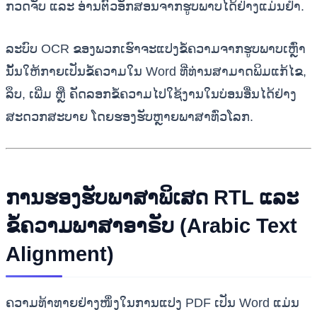
ກວດຈັບ ແລະ ອ່ານຕົວອັກສອນຈາກຮູບພາບໄດ້ຢ່າງແມ່ນຢໍາ.
ລະບົບ OCR ຂອງພວກເຮົາຈະແປງຂໍ້ຄວາມຈາກຮູບພາບເຫຼົ່າ
ນັ້ນໃຫ້ກາຍເປັນຂໍ້ຄວາມໃນ Word ທີ່ທ່ານສາມາດພິມແກ້ໄຂ,
ລຶບ, ເພີ່ມ ຫຼື ຄັດລອກຂໍ້ຄວາມໄປໃຊ້ງານໃນບ່ອນອື່ນໄດ້ຢ່າງ
ສະດວກສະບາຍ ໂດຍຮອງຮັບຫຼາຍພາສາທົ່ວໂລກ.
ການຮອງຮັບພາສາພິເສດ RTL ແລະ
ຂໍ້ຄວາມພາສາອາຣັບ (Arabic Text
Alignment)
ຄວາມທ້າທາຍຢ່າງໜຶ່ງໃນການແປງ PDF ເປັນ Word ແມ່ນ