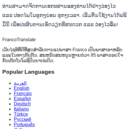
ທ່ານສາມາດຈັດການເອກະສານຂອງທ່ານໄດ້ຢ່າງວ່ອງໄວ
ແລະ ປອດໄພໃນທຸກໆບ່ອນ ທຸກໆເວລາ. ເລີ່ມຕົ້ນໃຊ້ງານໄດ້ຟຣີ
ມື້ນີ້ ເພື່ອປະສົບການເຮັດວຽກທີ່ສະດວກ ແລະ ວ່ອງໄວຂຶ້ນ!
Franco
Translate
ເວັບໄຊທ໌ທີ່ດີທີ່ສຸດສໍາລັບການແປພາສາ Franco ເປັນພາສາອາຫລັບ
ແລະໃນທາງກັບກັນ. ສະຫນັບສະຫນູນຫຼາຍກ່ວາ 95 ພາສາຂອບໃຈ
ກັບເຕັກໂນໂລຊີປັນຍາປະດິດ.
Popular Languages
العربية
English
Français
Español
Deutsch
Italiano
Türkçe
Русский
Português