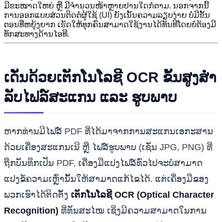
ມີຂະໜາດໃຫຍ່ ຫຼື ມີຈໍານວນໜ້າຫຼາຍປານໃດກໍຕາມ. ນອກຈາກນີ້
ການອອກແບບສ່ວນຕິດຕໍ່ຜູ້ໃຊ້ (UI) ຍັງເນັ້ນຄວາມລຽບງ່າຍ ບໍ່ມີຂັ້ນ
ຕອນທີ່ຫຍຸ້ງຍາກ ເຮັດໃຫ້ທຸກຄົນສາມາດໃຊ້ງານໄດ້ທັນທີໂດຍບໍ່ຕ້ອງມີ
ທັກສະທາງດ້ານໄອທີ.
ເດັ່ນດ້ວຍເຕັກໂນໂລຊີ OCR ຂັ້ນສູງສໍາ
ລັບໄຟລ໌ສະແກນ ແລະ ຮູບພາບ
ຫາກທ່ານມີໄຟລ໌ PDF ທີ່ໄດ້ມາຈາກການສະແກນເອກະສານ
ດ້ວຍເຄື່ອງສະແກນເນີ ຫຼື ໄຟລ໌ຮູບພາບ (ເຊັ່ນ JPG, PNG) ທີ່
ຖືກບັນທຶກເປັນ PDF, ເຄື່ອງມືແປງໄຟລ໌ທົ່ວໄປຈະບໍ່ສາມາດ
ແປງຂໍ້ຄວາມເຫຼົ່ານັ້ນໃຫ້ສາມາດແກ້ໄຂໄດ້. ແຕ່ເຄື່ອງມືຂອງ
ພວກເຮົາໄດ້ຕິດຕັ້ງ
ເຕັກໂນໂລຊີ OCR (Optical Character
Recognition)
ທີ່ທັນສະໄໝ ເຊິ່ງມີຄວາມສາມາດໃນການ