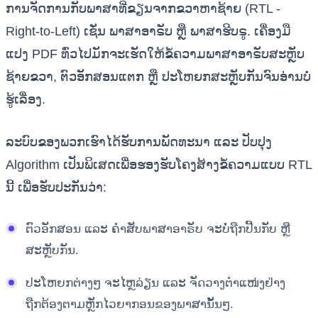
ການຈັດການກັບພາສາທີ່ຂຽນຈາກຂວາຫາຊ້າຍ (RTL -
Right-to-Left) ເຊັ່ນ ພາສາອາຣັບ ຫຼື ພາສາຮີບຣູ. ເຄື່ອງມື
ແປງ PDF ທົ່ວໄປມັກຈະເຮັດໃຫ້ຂໍ້ຄວາມພາສາອາຣັບສະຫຼັບ
ຊ້າຍຂວາ, ຕົວອັກສອນແຕກ ຫຼື ປະໂຫຍກສະຫຼັບກັນຈົນອ່ານບໍ່
ຮູ້ເລື່ອງ.
ລະບົບຂອງພວກເຮົາໄດ້ຮັບການພັດທະນາ ແລະ ປັບປຸງ
Algorithm ເປັນພິເສດເພື່ອຮອງຮັບໂຄງສ້າງຂໍ້ຄວາມແບບ RTL
ນີ້ ເພື່ອຮັບປະກັນວ່າ:
ຕົວອັກສອນ ແລະ ຄໍາສັບພາສາອາຣັບ ຈະບໍ່ຖືກປີ້ນກັບ ຫຼື
ສະຫຼັບກັນ.
ປະໂຫຍກຕ່າງໆ ຈະໄຫຼລ່ຽນ ແລະ ຈັດວາງຕໍາແໜ່ງຢ່າງ
ຖືກຕ້ອງຕາມຫຼັກໄວຍາກອນຂອງພາສານັ້ນໆ.