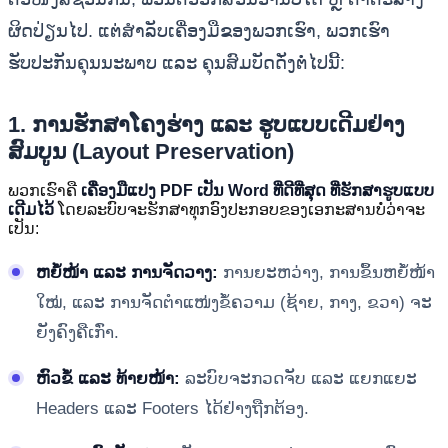
ຜິດປ່ຽນໄປ. ແຕ່ສໍາລັບເຄື່ອງມືຂອງພວກເຮົາ, ພວກເຮົາ
ຮັບປະກັນຄຸນນະພາບ ແລະ ຄຸນສົມບັດດັ່ງຕໍ່ໄປນີ້:
1. ການຮັກສາໂຄງຮ່າງ ແລະ ຮູບແບບເດີມຢ່າງ
ສົມບູນ (Layout Preservation)
ພວກເຮົາຄື
ເຄື່ອງມືແປງ PDF ເປັນ Word ທີ່ດີທີ່ສຸດ ທີ່ຮັກສາຮູບແບບ
ເດີມໄວ້
ໂດຍລະບົບຈະຮັກສາທຸກອົງປະກອບຂອງເອກະສານບໍ່ວ່າຈະ
ເປັນ:
ຫຍໍ້ໜ້າ ແລະ ການຈັດວາງ:
ການຍະຫວ່າງ, ການຂຶ້ນຫຍໍ້ໜ້າ
ໃໝ່, ແລະ ການຈັດຕໍາແໜ່ງຂໍ້ຄວາມ (ຊ້າຍ, ກາງ, ຂວາ) ຈະ
ຍັງຄົງຄືເກົ່າ.
ຫົວຂໍ້ ແລະ ທ້າຍໜ້າ:
ລະບົບຈະກວດຈັບ ແລະ ແຍກແຍະ
Headers ແລະ Footers ໄດ້ຢ່າງຖືກຕ້ອງ.