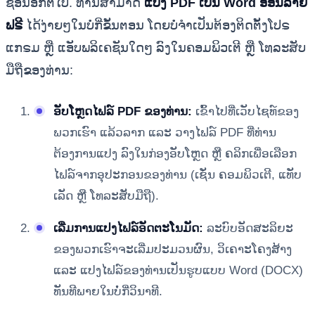
ຊ້ອນອີກຕໍ່ໄປ. ທ່ານສາມາດ
ແປງ PDF ເປັນ Word ອອນລາຍ
ຟຣີ
ໄດ້ງ່າຍໆໃນບໍ່ກີ່ຂັ້ນຕອນ ໂດຍບໍ່ຈໍາເປັນຕ້ອງຕິດຕັ້ງໂປຣ
ແກຣມ ຫຼື ແອັບພລິເຄຊັນໃດໆ ລົງໃນຄອມພິວເຕີ ຫຼື ໂທລະສັບ
ມືຖືຂອງທ່ານ:
ອັບໂຫຼດໄຟລ໌ PDF ຂອງທ່ານ:
ເຂົ້າໄປທີ່ເວັບໄຊທ໌ຂອງ
ພວກເຮົາ ແລ້ວລາກ ແລະ ວາງໄຟລ໌ PDF ທີ່ທ່ານ
ຕ້ອງການແປງ ລົງໃນກ່ອງອັບໂຫຼດ ຫຼື ຄລິກເພື່ອເລືອກ
ໄຟລ໌ຈາກອຸປະກອນຂອງທ່ານ (ເຊັ່ນ ຄອມພິວເຕີ, ແທັບ
ເລັດ ຫຼື ໂທລະສັບມືຖື).
ເລີ່ມການແປງໄຟລ໌ອັດຕະໂນມັດ:
ລະບົບອັດສະລິຍະ
ຂອງພວກເຮົາຈະເລີ່ມປະມວນຜົນ, ວິເຄາະໂຄງສ້າງ
ແລະ ແປງໄຟລ໌ຂອງທ່ານເປັນຮູບແບບ Word (DOCX)
ທັນທີພາຍໃນບໍ່ກີ່ວິນາທີ.