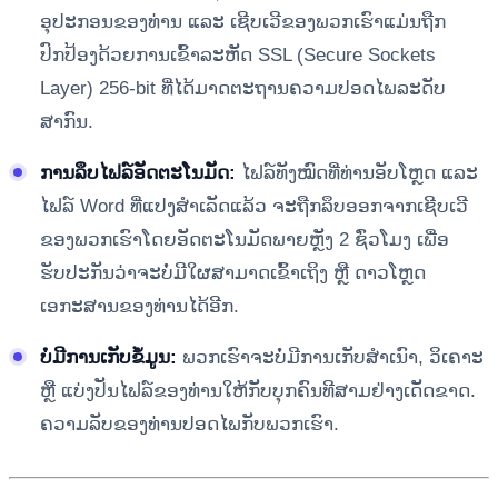
ອຸປະກອນຂອງທ່ານ ແລະ ເຊີບເວີຂອງພວກເຮົາແມ່ນຖືກ
ປົກປ້ອງດ້ວຍການເຂົ້າລະຫັດ SSL (Secure Sockets
Layer) 256-bit ທີ່ໄດ້ມາດຕະຖານຄວາມປອດໄພລະດັບ
ສາກົນ.
ການລຶບໄຟລ໌ອັດຕະໂນມັດ:
ໄຟລ໌ທັງໝົດທີ່ທ່ານອັບໂຫຼດ ແລະ
ໄຟລ໌ Word ທີ່ແປງສໍາເລັດແລ້ວ ຈະຖືກລຶບອອກຈາກເຊີບເວີ
ຂອງພວກເຮົາໂດຍອັດຕະໂນມັດພາຍຫຼັງ 2 ຊົ່ວໂມງ ເພື່ອ
ຮັບປະກັນວ່າຈະບໍ່ມີໃຜສາມາດເຂົ້າເຖິງ ຫຼື ດາວໂຫຼດ
ເອກະສານຂອງທ່ານໄດ້ອີກ.
ບໍ່ມີການເກັບຂໍ້ມູນ:
ພວກເຮົາຈະບໍ່ມີການເກັບສໍາເນົາ, ວິເຄາະ
ຫຼື ແບ່ງປັນໄຟລ໌ຂອງທ່ານໃຫ້ກັບບຸກຄົນທີສາມຢ່າງເດັດຂາດ.
ຄວາມລັບຂອງທ່ານປອດໄພກັບພວກເຮົາ.