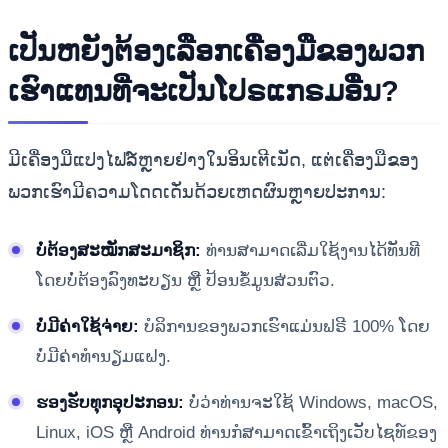
ເປັນຫຍັງຕ້ອງເລືອກເຄື່ອງມືຂອງພວກ
ເຮົາແທນທີ່ຈະເປັນໂປຣແກຣມອື່ນ?
ມີເຄື່ອງມືແປງໄຟລ໌ຫຼາຍຢ່າງໃນອິນເຕີເນັດ, ແຕ່ເຄື່ອງມືຂອງ
ພວກເຮົາມີຄວາມໂດດເດັ່ນດ້ວຍເຫດຜົນຫຼາຍປະການ:
ບໍ່ຕ້ອງສະໝັກສະມາຊິກ:
ທ່ານສາມາດເລີ່ມໃຊ້ງານໄດ້ທັນທີ
ໂດຍບໍ່ຕ້ອງລົງທະບຽນ ຫຼື ປ້ອນຂໍ້ມູນສ່ວນຕົວ.
ບໍ່ມີຄ່າໃຊ້ຈ່າຍ:
ບໍລິການຂອງພວກເຮົາແມ່ນຟຣີ 100% ໂດຍ
ບໍ່ມີຄ່າທໍານຽມແຝງ.
ຮອງຮັບທຸກອຸປະກອນ:
ບໍ່ວ່າທ່ານຈະໃຊ້ Windows, macOS,
Linux, iOS ຫຼື Android ທ່ານກໍສາມາດເຂົ້າເຖິງເວັບໄຊທ໌ຂອງ