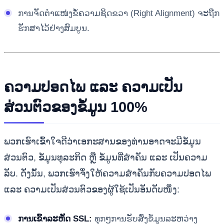
ການຈັດຕໍາແໜ່ງຂໍ້ຄວາມຊິດຂວາ (Right Alignment) ຈະຖືກ
ຮັກສາໄວ້ຢ່າງສົມບູນ.
ຄວາມປອດໄພ ແລະ ຄວາມເປັນ
ສ່ວນຕົວຂອງຂໍ້ມູນ 100%
ພວກເຮົາເຂົ້າໃຈດີວ່າເອກະສານຂອງທ່ານອາດຈະມີຂໍ້ມູນ
ສ່ວນຕົວ, ຂໍ້ມູນທຸລະກິດ ຫຼື ຂໍ້ມູນທີ່ສໍາຄັນ ແລະ ເປັນຄວາມ
ລັບ. ດັ່ງນັ້ນ, ພວກເຮົາຈຶ່ງໃຫ້ຄວາມສໍາຄັນກັບຄວາມປອດໄພ
ແລະ ຄວາມເປັນສ່ວນຕົວຂອງຜູ້ໃຊ້ເປັນອັນດັບໜຶ່ງ:
ການເຂົ້າລະຫັດ SSL:
ທຸກໆການຮັບສົ່ງຂໍ້ມູນລະຫວ່າງ