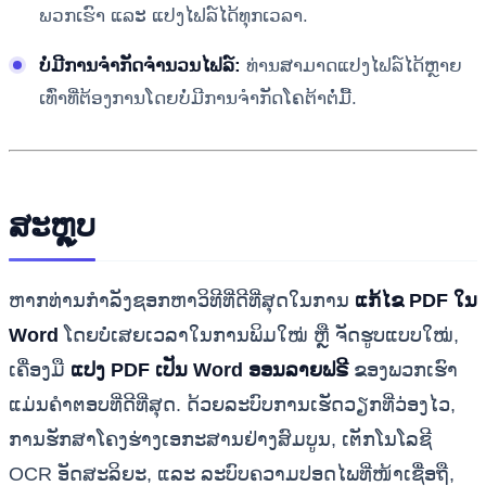
ພວກເຮົາ ແລະ ແປງໄຟລ໌ໄດ້ທຸກເວລາ.
ບໍ່ມີການຈໍາກັດຈໍານວນໄຟລ໌:
ທ່ານສາມາດແປງໄຟລ໌ໄດ້ຫຼາຍ
ເທົ່າທີ່ຕ້ອງການໂດຍບໍ່ມີການຈໍາກັດໂຄຕ້າຕໍ່ມື້.
ສະຫຼຸບ
ຫາກທ່ານກໍາລັງຊອກຫາວິທີທີ່ດີທີ່ສຸດໃນການ
ແກ້ໄຂ PDF ໃນ
Word
ໂດຍບໍ່ເສຍເວລາໃນການພິມໃໝ່ ຫຼື ຈັດຮູບແບບໃໝ່,
ເຄື່ອງມື
ແປງ PDF ເປັນ Word ອອນລາຍຟຣີ
ຂອງພວກເຮົາ
ແມ່ນຄໍາຕອບທີ່ດີທີ່ສຸດ. ດ້ວຍລະບົບການເຮັດວຽກທີ່ວ່ອງໄວ,
ການຮັກສາໂຄງຮ່າງເອກະສານຢ່າງສົມບູນ, ເຕັກໂນໂລຊີ
OCR ອັດສະລິຍະ, ແລະ ລະບົບຄວາມປອດໄພທີ່ໜ້າເຊື່ອຖື,