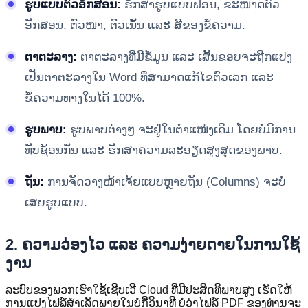
ຮູບແບບຕົວອັກສອນ:
ຮັກສາຮູບແບບຟອນ, ຂະໜາດຕົວ
ອັກສອນ, ຕົວໜາ, ຕົວເນັ້ນ ແລະ ສີຂອງຂໍ້ຄວາມ.
ຕາຕະລາງ:
ຕາຕະລາງທີ່ມີຂໍ້ມູນ ແລະ ເສັ້ນຂອບຈະຖືກແປງ
ເປັນຕາຕະລາງໃນ Word ທີ່ສາມາດແກ້ໄຂຕົວເລກ ແລະ
ຂໍ້ຄວາມທາງໃນໄດ້ 100%.
ຮູບພາບ:
ຮູບພາບຕ່າງໆ ຈະຢູ່ໃນຕໍາແໜ່ງເດີມ ໂດຍບໍ່ມີການ
ທັບຊ້ອນກັນ ແລະ ຮັກສາຄວາມລະອຽດສູງສຸດຂອງພາບ.
ຖັນ:
ການຈັດວາງໜ້າເຈ້ຍແບບຫຼາຍຖັນ (Columns) ຈະບໍ່
ເສຍຮູບແບບ.
2. ຄວາມວ່ອງໄວ ແລະ ຄວາມງ່າຍດາຍໃນການໃຊ້
ງານ
ລະບົບຂອງພວກເຮົາໃຊ້ເຊີບເວີ Cloud ທີ່ມີປະສິດທິພາບສູງ ເຮັດໃຫ້
ການແປງໄຟລ໌ສໍາເລັດພາຍໃນບໍ່ກີ່ວິນາທີ ບໍ່ວ່າໄຟລ໌ PDF ຂອງທ່ານຈະ