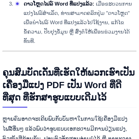
ດາວໂຫຼດໄຟລ໌ Word ທີ່ແປງແລ້ວ:
ເມື່ອຂະບວນການ
ແປງໄຟລ໌ສໍາເລັດ, ທ່ານສາມາດຄລິກປຸ່ມ "ດາວໂຫຼດ"
ເພື່ອນໍາໄຟລ໌ Word ທີ່ແປງແລ້ວໄປໃຊ້ງານ, ແກ້ໄຂ
ຂໍ້ຄວາມ, ປັບປຸງຂໍ້ມູນ ຫຼື ສົ່ງຕໍ່ໃຫ້ເພື່ອນຮ່ວມງານໄດ້
ທັນທີ.
ຄຸນສົມບັດເດັ່ນທີ່ເຮັດໃຫ້ພວກເຮົາເປັນ
ເຄື່ອງມືແປງ PDF ເປັນ Word ທີ່ດີ
ທີ່ສຸດ ທີ່ຮັກສາຮູບແບບເດີມໄວ້
ຫຼາຍຄົນອາດຈະເຄີຍພົບກັບບັນຫາໃນການໃຊ້ເຄື່ອງມືແປງ
ໄຟລ໌ອື່ນໆ ແລ້ວພົບວ່າຮູບແບບເອກະσານມີການປ່ຽນແປງ,
ຕົວໜັງສືຊ້ອນກັນ, ຟອນຕົວອັກສອນອ່ານບໍ່ໄດ້ ຫຼື ຕາຕະລາງ