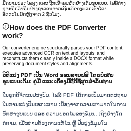
ມີຄວາມປອດໄພສູງ ແລະ ຖືກເຂົ້າລະຫັດຢ່າງເຕັມຮູບແບບ. ໄຟລ໌ຕ່າງ
ໆຈະຖືກລຶບຖິ້ມຢ່າງຖາວອນຈາກເຊີບເວີຂອງພວກເຮົາໂດຍ
ອັດຕະໂນມັດຫຼັງຈາກ 2 ຊົ່ວໂມງ.
How does the PDF Converter
work?
Our converter engine structurally parses your PDF content,
executes advanced OCR on text and layouts, and
reconstructs them cleanly inside a DOCX format while
preserving document styles and alignments.
ວິທີແປງ PDF ເປັນ Word ອອນລາຍຟຣີ ໂດຍບໍ່ເສຍ
ຮູບແບບເດີມ: ຄູ່ມື ແລະ ເຄື່ອງມືທີ່ດີທີ່ສຸດສໍາລັບທ່ານ
ໃນຍຸກດິຈິຕອນປະຈຸບັນ, ໄຟລ໌ PDF ໄດ້ກາຍເປັນມາດຕະຖານ
ໃນການແບ່ງປັນເອກະສານ ເນື່ອງຈາກຄວາມສາມາດໃນການ
ຮັກສາຮູບແບບ ແລະ ຄວາມປອດໄພຂອງຂໍ້ມູນ. ເຖິງຢ່າງໃດ
ກໍຕາມ, ເມື່ອທ່ານຕ້ອງການແກ້ໄຂ ຫຼື ປັບປຸງຂໍ້ມູນໃນ