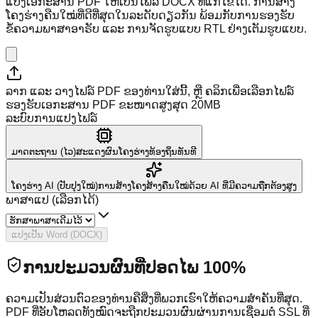
ແປງເອກະສານ PDF ໃຫ້ເປັນໄຟລ໌ DOCX ທີ່ແກ້ໄຂໄດ້. ການສ້າງ
ໂຄງຮ່າງຄືນໃໝ່ທີ່ດີທີ່ສຸດໃນລະດັບດຽວກັນ ພ້ອມກັບການຮອງຮັບ
ຂໍ້ຄວາມພາສາອາຣັບ ແລະ ການຈັດຮູບແບບ RTL ຢ່າງເຕັມຮູບແບບ.
ລາກ ແລະ ວາງໄຟລ໌ PDF ຂອງທ່ານໃສ່ນີ້, ຫຼື ຄລິກເພື່ອເລືອກໄຟລ໌
ຮອງຮັບເອກະສານ PDF ຂະໜາດສູງສຸດ 20MB
ລະບົບການແປງໄຟລ໌
ມາດຕະຖານ (ໄວ)
ສະແດງຜົນໂຄງຮ່າງທ້ອງຖິ່ນທັນທີ
ໂຄງຮ່າງ AI (ປັບປຸງໃໝ່)
ການສ້າງໂຄງສ້າງຄືນໃໝ່ດ້ວຍ AI ທີ່ມີຄວາມຖືກຕ້ອງສູງ
ພາສາແປ (ເລືອກໄດ້)
ແປງເປັນ Word (DOCX)
ການປະມວນຜົນທີ່ປອດໄພ 100%
ຄວາມເປັນສ່ວນຕົວຂອງທ່ານຄືສິ່ງທີ່ພວກເຮົາໃຫ້ຄວາມສຳຄັນທີ່ສຸດ.
PDF ທີ່ອັບໂຫລດທັງໝົດຈະຖືກປະມວນຜົນຜ່ານການເຊື່ອມຕໍ່ SSL ທີ່