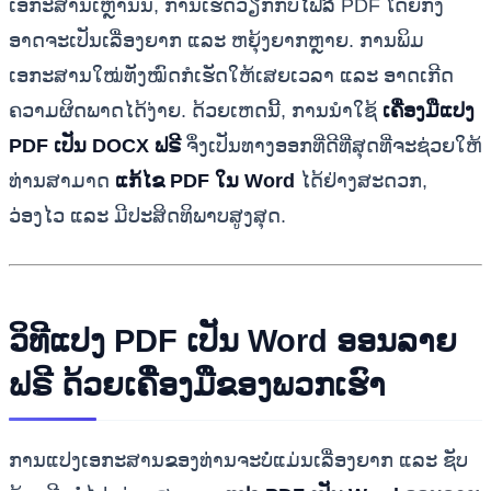
ເອກະສານເຫຼົ່ານັ້ນ, ການເຮັດວຽກກັບໄຟລ໌ PDF ໂດຍກົງ
ອາດຈະເປັນເລື່ອງຍາກ ແລະ ຫຍຸ້ງຍາກຫຼາຍ. ການພິມ
ເອກະສານໃໝ່ທັງໝົດກໍເຮັດໃຫ້ເສຍເວລາ ແລະ ອາດເກີດ
ຄວາມຜິດພາດໄດ້ງ່າຍ. ດ້ວຍເຫດນີ້, ການນໍາໃຊ້
ເຄື່ອງມືແປງ
PDF ເປັນ DOCX ຟຣີ
ຈຶ່ງເປັນທາງອອກທີ່ດີທີ່ສຸດທີ່ຈະຊ່ວຍໃຫ້
ທ່ານສາມາດ
ແກ້ໄຂ PDF ໃນ Word
ໄດ້ຢ່າງສະດວກ,
ວ່ອງໄວ ແລະ ມີປະສິດທິພາບສູງສຸດ.
ວິທີແປງ PDF ເປັນ Word ອອນລາຍ
ຟຣີ ດ້ວຍເຄື່ອງມືຂອງພວກເຮົາ
ການແປງເອກະສານຂອງທ່ານຈະບໍ່ແມ່ນເລື່ອງຍາກ ແລະ ຊັບ