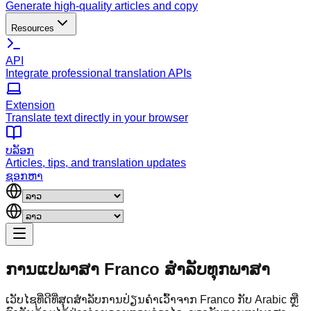
Generate high-quality articles and copy
Resources
API
Integrate professional translation APIs
Extension
Translate text directly in your browser
ບລັອກ
Articles, tips, and translation updates
ຊອກຫາ
ການ​ແປ​ພາ​ສາ Franco
ສໍາລັບທຸກພາສາ
ເວັບ​ໄຊ​ທີ່​ດີ​ທີ່​ສຸດ​ສໍາ​ລັບ​ການ​ປ່ຽນ​ຄໍາ​ເວົ້າ​ຈາກ Franco ກັບ Arabic ຫຼື​