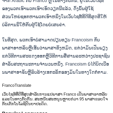
ຈາກ Arabic ກັບ Franco ຫຼືໃນທາງກັບກັນ, ຢູ່ໃນເວັບໄຊທ໌
ຂອງພວກເຮົາພວກເຮົາເຮັດວຽກນີ້ແລ້ວ, ດັ່ງນັ້ນຜູ້ໃຊ້
ສ່ວນໃຫຍ່ຊອກຫາພວກເຮົາຫນຶ່ງໃນເວັບໄຊທ໌ທີ່ດີທີ່ສຸດທີ່ໃຫ້
ບໍລິການນີ້ໃຫ້ກັບຜູ້ໃຊ້ໂດຍບໍ່ເສຍຄ່າ.
ໃນທີ່ສຸດ, ພວກເຮົາບໍ່ສາມາດປຽບທຽບ Francoism ກັບ
ພາສາອາຫລັບຫຼືເອີ້ນວ່າພາສາທັງຫມົດ, ແຕ່ວ່າມັນເປັນພຽງ
ແຕ່ວິທີການສະແດງອອກຫຼືວິທີການສື່ສານລະຫວ່າງປະຊາຊົນ
ສໍາລັບສະຖານະການຈໍານວນຫນຶ່ງ. Francoism ບໍ່ໄດ້ບິດເບືອ
ນພາສາອາຣັບຫຼືລົບລ້າງເອກະລັກຂອງມັນໃນທາງໃດກໍ່ຕາມ.
Franco
Translate
ເວັບໄຊທ໌ທີ່ດີທີ່ສຸດສໍາລັບການແປພາສາ Franco ເປັນພາສາອາຫລັບ
ແລະໃນທາງກັບກັນ. ສະຫນັບສະຫນູນຫຼາຍກ່ວາ 95 ພາສາຂອບໃຈ
ກັບເຕັກໂນໂລຊີປັນຍາປະດິດ.