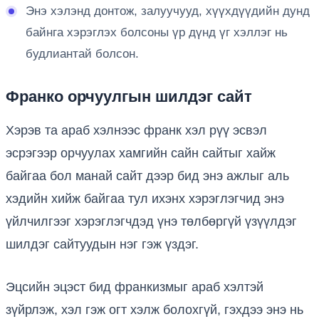
Энэ хэлэнд донтож, залуучууд, хүүхдүүдийн дунд
байнга хэрэглэх болсоны үр дүнд үг хэллэг нь
будлиантай болсон.
Франко орчуулгын шилдэг сайт
Хэрэв та араб хэлнээс франк хэл рүү эсвэл
эсрэгээр орчуулах хамгийн сайн сайтыг хайж
байгаа бол манай сайт дээр бид энэ ажлыг аль
хэдийн хийж байгаа тул ихэнх хэрэглэгчид энэ
үйлчилгээг хэрэглэгчдэд үнэ төлбөргүй үзүүлдэг
шилдэг сайтуудын нэг гэж үздэг.
Эцсийн эцэст бид франкизмыг араб хэлтэй
зүйрлэж, хэл гэж огт хэлж болохгүй, гэхдээ энэ нь