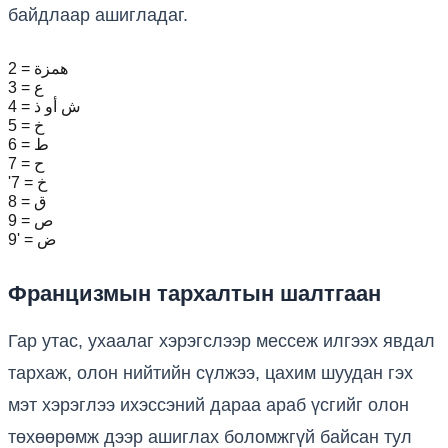
байдлаар ашигладаг.
2 = همزة
3 = ع
4 = ش أو ذ
5 = خ
6 = ط
7 = ح
'7 = خ
8 = ق
9 = ص
9' = ض
Францизмын тархалтын шалтгаан
Гар утас, ухаалаг хэрэгслээр мессеж илгээх явдал
тархаж, олон нийтийн сүлжээ, цахим шуудан гэх
мэт хэрэглээ ихэссэний дараа араб үсгийг олон
төхөөрөмж дээр ашиглах боломжгүй байсан тул