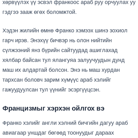
хөрвүүлэх үү эсвэл франкоос араб руу орчуулах уу
гэдгээ зааж өгөх боломжтой.
Хэдэн жилийн өмнө Франко хэмээх шинэ зохиол
гарч ирэв. Энэхүү бичвэр нь олон нийтийн
сүлжээний янз бүрийн сайтуудад ашиглахад
хялбар байсан тул ялангуяа залуучуудын дунд
маш их алдартай болсон. Энэ нь маш хурдан
тархсан боловч зарим хүмүүс араб хэлийг
гажуудуулсан тул үүнийг эсэргүүцсэн.
Францизмыг хэрхэн ойлгох вэ
Франко хэлийг англи хэлний бичгийн дагуу араб
авиагаар уншдаг бөгөөд тоонуудыг дараах