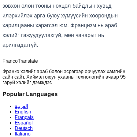
зөвхөн олон тооны нөхцөл байдлын хувьд
илэрхийлэх арга буюу хүмүүсийн хоорондын
харилцааны хэрэгсэл юм. Францизм нь араб
хэлийг гажуудуулахгүй, мөн чанарыг нь
арилгадаггүй.
Franco
Translate
Франко хэлийг араб болон эсрэгээр орчуулах хамгийн
сайн сайт. Хиймэл оюун ухааны технологийн ачаар 95
гаруй хэлийг дэмждэг.
Popular Languages
العربية
English
Français
Español
Deutsch
Italiano