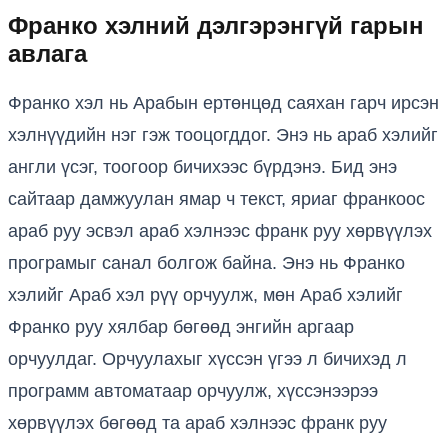
Франко хэлний дэлгэрэнгүй гарын
авлага
Франко хэл нь Арабын ертөнцөд саяхан гарч ирсэн
хэлнүүдийн нэг гэж тооцогддог. Энэ нь араб хэлийг
англи үсэг, тоогоор бичихээс бүрдэнэ. Бид энэ
сайтаар дамжуулан ямар ч текст, яриаг франкоос
араб руу эсвэл араб хэлнээс франк руу хөрвүүлэх
програмыг санал болгож байна. Энэ нь Франко
хэлийг Араб хэл рүү орчуулж, мөн Араб хэлийг
Франко руу хялбар бөгөөд энгийн аргаар
орчуулдаг. Орчуулахыг хүссэн үгээ л бичихэд л
программ автоматаар орчуулж, хүссэнээрээ
хөрвүүлэх бөгөөд та араб хэлнээс франк руу