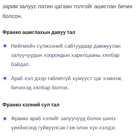
зарим залуус латин цагаан толгойг ашиглан бичих
болсон.
Франко ашиглахын давуу тал
Нийгмийн сүлжээний сайтуудаар дамжуулан
залуучуудын хоорондын харилцааны хялбар
байдал.
Араб хэл дээр таблетгүй хүмүүст цаг хэмнэж,
бичихэд хялбар болгох.
Франко хэлний сул тал
Франко араб хэлийг залуучууд болон шинэ
үеийнхэнд гуйвуулсан гэж олон хүн хэлдэг.