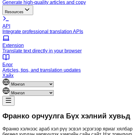
Generate high-quality articles and copy
Resources
API
Integrate professional translation APIs
Extension
Translate text directly in your browser
Блог
Articles, tips, and translation updates
Хайх
Франко орчуулга
Бүх хэлний хувьд
Франко хэлнээс араб хэл рүү эсвэл эсрэгээр яриаг хялбар
бөгөөд хурдан хөрвүүлэх хамгийн сайн сайт. Нэг товчлуур