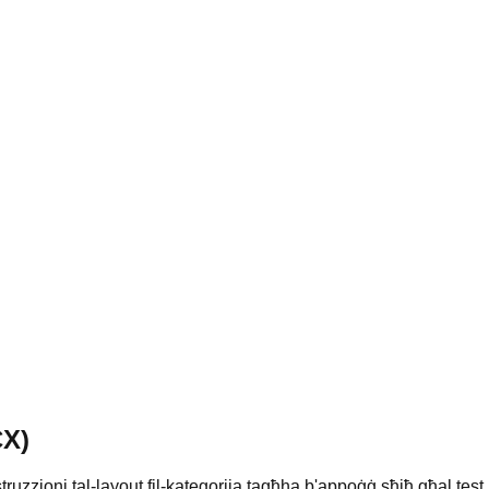
CX)
uzzjoni tal-layout fil-kategorija tagħha b'appoġġ sħiħ għal test 