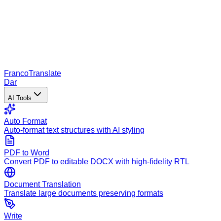
Franco
Translate
Dar
AI Tools
Auto Format
Auto-format text structures with AI styling
PDF to Word
Convert PDF to editable DOCX with high-fidelity RTL
Document Translation
Translate large documents preserving formats
Write