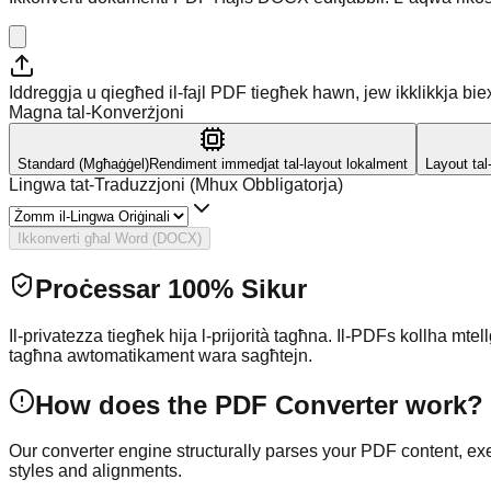
Iddreggja u qiegħed il-fajl PDF tiegħek hawn, jew ikklikkja biex 
Magna tal-Konverżjoni
Standard (Mgħaġġel)
Rendiment immedjat tal-layout lokalment
Layout tal
Lingwa tat-Traduzzjoni (Mhux Obbligatorja)
Ikkonverti għal Word (DOCX)
Proċessar 100% Sikur
Il-privatezza tiegħek hija l-prijorità tagħna. Il-PDFs kollha mte
tagħna awtomatikament wara sagħtejn.
How does the PDF Converter work?
Our converter engine structurally parses your PDF content, 
styles and alignments.