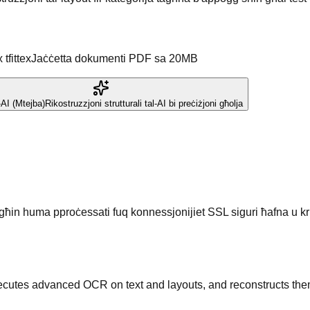
tfittex
Jaċċetta dokumenti PDF sa 20MB
-AI (Mtejba)
Rikostruzzjoni strutturali tal-AI bi preċiżjoni għolja
llgħin huma pproċessati fuq konnessjonijiet SSL siguri ħafna u kri
executes advanced OCR on text and layouts, and reconstructs th