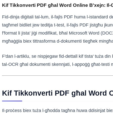
Kif Tikkonverti PDF għal Word Online B'xejn: Il-
Fid-dinja diġitali tal-lum, il-fajls PDF huma l-istandard 
tagħmel bidliet jew teditja t-test, il-fajls PDF jistgħu 
f'format li jista' jiġi modifikat, bħal Microsoft Word (DOCX
mgħaġġla biex tittrasforma d-dokumenti tiegħek mingħa
F'dan l-artiklu, se nispjegaw fid-dettall kif tista' tuża d
tal-OCR għal dokumenti skennjati, l-appoġġ għat-testi mil-
Kif Tikkonverti PDF għal Word O
Il-proċess biex tuża l-għodda tagħna huwa ddisinjat bie