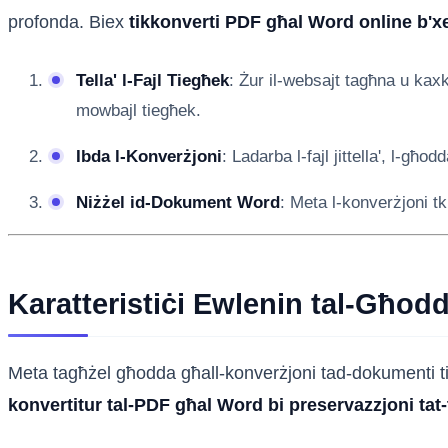
profonda. Biex
tikkonverti PDF għal Word online b'x
Tella' l-Fajl Tiegħek
: Żur il-websajt tagħna u kaxka
mowbajl tiegħek.
Ibda l-Konverżjoni
: Ladarba l-fajl jittella', l-għ
Niżżel id-Dokument Word
: Meta l-konverżjoni tku
Karatteristiċi Ewlenin tal-Għo
Meta tagħżel għodda għall-konverżjoni tad-dokumenti tieg
konvertitur tal-PDF għal Word bi preservazzjoni tat