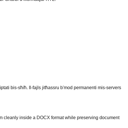
ptati bis-sħiħ. Il-fajls jitħassru b'mod permanenti mis-servers
em cleanly inside a DOCX format while preserving document