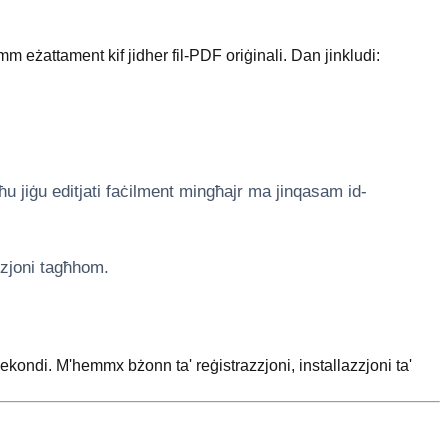
m eżattament kif jidher fil-PDF oriġinali. Dan jinkludi:
stgħu jiġu editjati faċilment mingħajr ma jinqasam id-
uzzjoni tagħhom.
sekondi. M'hemmx bżonn ta' reġistrazzjoni, installazzjoni ta'