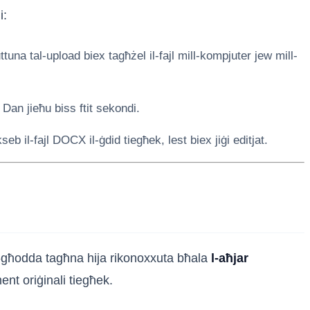
i:
ttuna tal-upload biex tagħżel il-fajl mill-kompjuter jew mill-
 Dan jieħu biss ftit sekondi.
seb il-fajl DOCX il-ġdid tiegħek, lest biex jiġi editjat.
. L-għodda tagħna hija rikonoxxuta bħala
l-aħjar
nt oriġinali tiegħek.