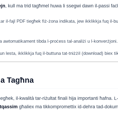
ejn
, kull ma trid tagħmel huwa li ssegwi dawn il-passi faċl
r il-fajl PDF tiegħek fiż-żona indikata, jew ikklikkja fuq il-bu
odda awtomatikament tibda l-proċess tal-analiżi u l-konverżjoni.
n lesta, ikklikkja fuq il-buttuna tat-tniżżil (download) biex tik
dda Tagħna
ħek, il-kwalità tar-riżultat finali hija importanti ħafna
-tqassim
għaliex ma tikkompromettix id-dehra tad-dokume