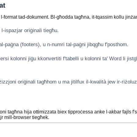
at
u l-format tad-dokument. Bl-għodda tagħna, it-tqassim kollu jinżam
 l-ispazjar oriġinali tiegħu.
tal-paġna (footers), u n-numri tal-paġni jibqgħu f'posthom.
ersi kolonni jiġu kkonvertiti f'tabelli u kolonni ta' Word li ji
żizzjoni oriġinali tagħhom u ma jitilfux il-kwalità jew ir-riżol
ni tagħna hija ottimizzata biex tipproċessa anke l-akbar fajls f'
jr mill-browser tiegħek.