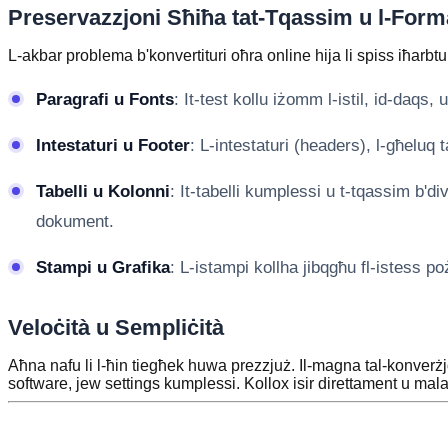
Preservazzjoni Sħiħa tat-Tqassim u l-Form
L-akbar problema b'konvertituri oħra online hija li spiss iħarbt
Paragrafi u Fonts
: It-test kollu iżomm l-istil, id-daqs, u
Intestaturi u Footer
: L-intestaturi (headers), l-għeluq 
Tabelli u Kolonni
: It-tabelli kumplessi u t-tqassim b'div
dokument.
Stampi u Grafika
: L-istampi kollha jibqgħu fl-istess po
Veloċità u Sempliċità
Aħna nafu li l-ħin tiegħek huwa prezzjuż. Il-magna tal-konverżjo
software, jew settings kumplessi. Kollox isir direttament u mala