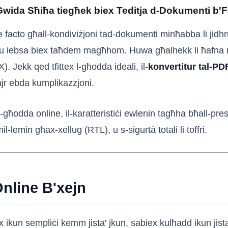
Gwida Sħiħa tiegħek biex Teditja d-Dokumenti b'Fa
de facto għall-kondiviżjoni tad-dokumenti minħabba li jidhr
jkunu iebsa biex taħdem magħhom. Huwa għalhekk li ħafna nie
). Jekk qed tfittex l-għodda ideali, il-
konvertitur tal-P
jr ebda kumplikazzjoni.
in l-għodda online, il-karatteristiċi ewlenin tagħha bħall-pr
lemin għax-xellug (RTL), u s-sigurtà totali li toffri.
nline B'xejn
x ikun sempliċi kemm jista' jkun, sabiex kulħadd ikun ji