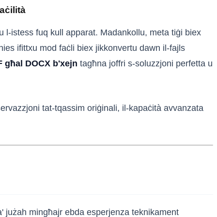
ċilità
u l-istess fuq kull apparat. Madankollu, meta tiġi biex
s ifittxu mod faċli biex jikkonvertu dawn il-fajls
DF għal DOCX b'xejn
tagħna joffri s-soluzzjoni perfetta u
eservazzjoni tat-tqassim oriġinali, il-kapaċità avvanzata
sta' jużah mingħajr ebda esperjenza teknikament