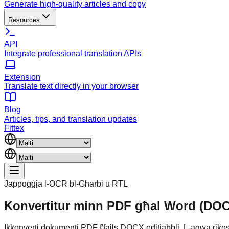
Generate high-quality articles and copy
Resources
API
Integrate professional translation APIs
Extension
Translate text directly in your browser
Blog
Articles, tips, and translation updates
Fittex
Jappoġġja l-OCR bl-Għarbi u RTL
Konvertitur minn PDF għal Word (DO
Ikkonverti dokumenti PDF f'fajls DOCX editjabbli. L-aqwa rikostr