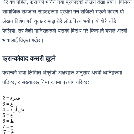
धेरै वर्ष पहिले, फ्रान्को भनिने नयाँ प्रकारको लेखन देखा पर्‍यो। विभिन्न
सामाजिक सञ्जाल साइटहरूमा प्रयोग गर्न सजिलो भएको कारण यो
लेखन विशेष गरी युवाहरूमाझ धेरै लोकप्रिय भयो। यो धेरै चाँडै
फैलियो, तर केही मानिसहरूले यसको विरोध गरे किनभने यसले अरबी
भाषालाई विकृत गर्दछ।
फ्रान्कोवाद कसरी बुझ्ने
फ्रान्को भाषा लिखित अंग्रेजी अक्षरहरू अनुसार अरबी ध्वनिहरूमा
पढिन्छ, र संख्याहरू निम्न रूपमा प्रयोग गरिन्छ:
2 = همزة
3 = ع
4 = ش أو ذ
5 = خ
6 = ط
7 = ح
'7 = خ