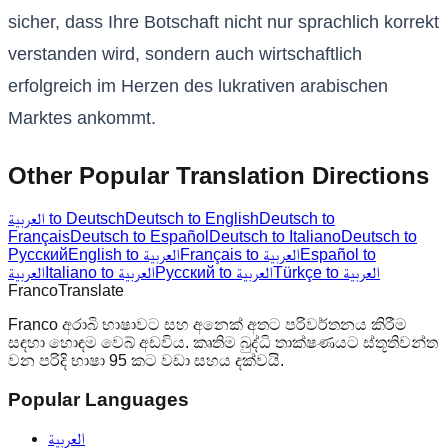
sicher, dass Ihre Botschaft nicht nur sprachlich korrekt
verstanden wird, sondern auch wirtschaftlich
erfolgreich im Herzen des lukrativen arabischen
Marktes ankommt.
Other Popular Translation Directions
العربية to Deutsch
Deutsch to English
Deutsch to
Français
Deutsch to Español
Deutsch to Italiano
Deutsch to
Русский
English to العربية
Français to العربية
Español to
Türkçe to العربية
Русский to العربية
Italiano to العربية
العربية
Franco
Translate
Franco අරාබි භාෂාවට සහ අනෙක් අතට පරිවර්තනය කිරීම
සඳහා හොඳම වෙබ් අඩවිය. කෘතිම බුද්ධි තාක්ෂණයට ස්තූතිවන්ත
වන පරිදි භාෂා 95 කට වඩා සහය දක්වයි.
Popular Languages
العربية