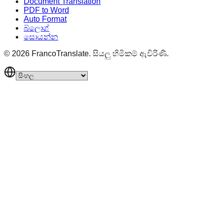
Document Translation
PDF to Word
Auto Format
බ්ලොග්
සොයන්න
©
2026
FrancoTranslate.
සියලු හිමිකම් ඇවිරිණි.