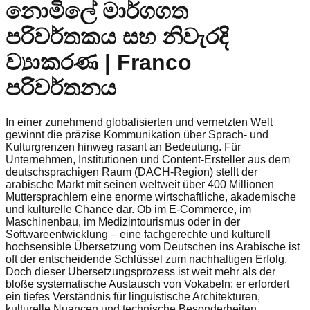
නොමිලේ මාර්ගගත
පරිවර්තකය සහ නිවැරදි
ව්‍යාකරණ | Franco
පරිවර්තනය
In einer zunehmend globalisierten und vernetzten Welt
gewinnt die präzise Kommunikation über Sprach- und
Kulturgrenzen hinweg rasant an Bedeutung. Für
Unternehmen, Institutionen und Content-Ersteller aus dem
deutschsprachigen Raum (DACH-Region) stellt der
arabische Markt mit seinen weltweit über 400 Millionen
Muttersprachlern eine enorme wirtschaftliche, akademische
und kulturelle Chance dar. Ob im E-Commerce, im
Maschinenbau, im Medizintourismus oder in der
Softwareentwicklung – eine fachgerechte und kulturell
hochsensible Übersetzung vom Deutschen ins Arabische ist
oft der entscheidende Schlüssel zum nachhaltigen Erfolg.
Doch dieser Übersetzungsprozess ist weit mehr als der
bloße systematische Austausch von Vokabeln; er erfordert
ein tiefes Verständnis für linguistische Architekturen,
kulturelle Nuancen und technische Besonderheiten.