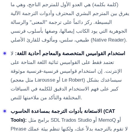
(كلمة بكلمة) هي العدو الأول للمترجم الناجح، وهي ما
يفرق بين المترجم البشري المحترف وأدوات الترجمة الآلية
البسيطة. ركز دائماً على ترجمة "المعنى" والرسالة
الجوهرية التي يود الكاتب إيصالها، وصغها بأسلوب فرنسي
طبيعي، سلس، ومألوف للقارئ الأصلي (Native Reader).
استخدام القواميس المتخصصة والمعاجم أحادية اللغة:
لا
تعتمد فقط على القواميس ثنائية اللغة المتاحة على
الإنترنت. إن استخدام قواميس فرنسية-فرنسية موثوقة
(مثل معجم Larousse أو Le Robert) سيساعدك بشكل
كبير على فهم الاستخدام الدقيق للكلمة في السياقات
المختلفة والتأكد من ملاءمتها للنص.
الاستعانة بأدوات الترجمة بمساعدة الحاسوب (CAT
برامج مثل SDL Trados Studio أو MemoQ أو
Tools):
Phrase لا تقوم بالترجمة بدلاً عنك، ولكنها تنظم بيئة عملك