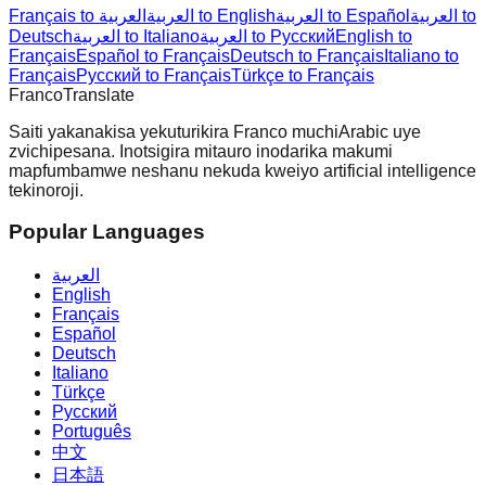
العربية to
العربية to Español
العربية to English
Français to العربية
English to
العربية to Русский
العربية to Italiano
Deutsch
Français
Español to Français
Deutsch to Français
Italiano to
Français
Русский to Français
Türkçe to Français
Franco
Translate
Saiti yakanakisa yekuturikira Franco muchiArabic uye
zvichipesana. Inotsigira mitauro inodarika makumi
mapfumbamwe neshanu nekuda kweiyo artificial intelligence
tekinoroji.
Popular Languages
العربية
English
Français
Español
Deutsch
Italiano
Türkçe
Русский
Português
中文
日本語