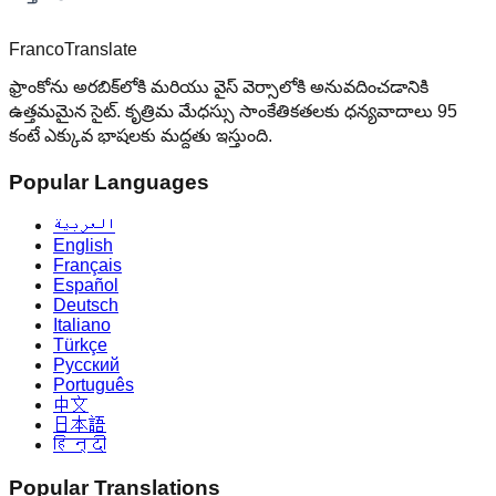
Franco
Translate
ఫ్రాంకోను అరబిక్‌లోకి మరియు వైస్ వెర్సాలోకి అనువదించడానికి
ఉత్తమమైన సైట్. కృత్రిమ మేధస్సు సాంకేతికతలకు ధన్యవాదాలు 95
కంటే ఎక్కువ భాషలకు మద్దతు ఇస్తుంది.
Popular Languages
العربية
English
Français
Español
Deutsch
Italiano
Türkçe
Русский
Português
中文
日本語
हिन्दी
Popular Translations