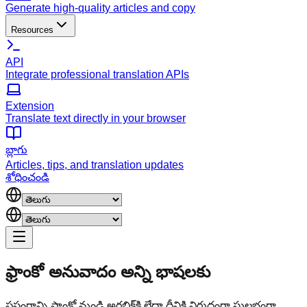
Generate high-quality articles and copy
Resources
API
Integrate professional translation APIs
Extension
Translate text directly in your browser
బ్లాగు
Articles, tips, and translation updates
శోధించండి
ఫ్రాంకో అనువాదం
అన్ని భాషలకు
ప్రసంగాన్ని ఫ్రాంకో నుండి అరబిక్‌కి లేదా దీనికి విరుద్ధంగా సులభంగా