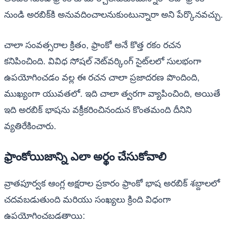
నుండి అరబిక్‌కి అనువదించాలనుకుంటున్నారా అని పేర్కొనవచ్చు.
చాలా సంవత్సరాల క్రితం, ఫ్రాంకో అనే కొత్త రకం రచన
కనిపించింది. వివిధ సోషల్ నెట్‌వర్కింగ్ సైట్‌లలో సులభంగా
ఉపయోగించడం వల్ల ఈ రచన చాలా ప్రజాదరణ పొందింది,
ముఖ్యంగా యువతలో. ఇది చాలా త్వరగా వ్యాపించింది, అయితే
ఇది అరబిక్ భాషను వక్రీకరించినందున కొంతమంది దీనిని
వ్యతిరేకించారు.
ఫ్రాంకోయిజాన్ని ఎలా అర్థం చేసుకోవాలి
వ్రాతపూర్వక ఆంగ్ల అక్షరాల ప్రకారం ఫ్రాంకో భాష అరబిక్ శబ్దాలలో
చదవబడుతుంది మరియు సంఖ్యలు క్రింది విధంగా
ఉపయోగించబడతాయి: