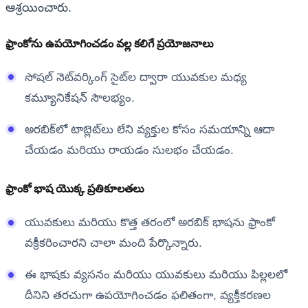
ఆశ్రయించారు.
ఫ్రాంకోను ఉపయోగించడం వల్ల కలిగే ప్రయోజనాలు
సోషల్ నెట్‌వర్కింగ్ సైట్‌ల ద్వారా యువకుల మధ్య
కమ్యూనికేషన్ సౌలభ్యం.
అరబిక్‌లో టాబ్లెట్‌లు లేని వ్యక్తుల కోసం సమయాన్ని ఆదా
చేయడం మరియు రాయడం సులభం చేయడం.
ఫ్రాంకో భాష యొక్క ప్రతికూలతలు
యువకులు మరియు కొత్త తరంలో అరబిక్ భాషను ఫ్రాంకో
వక్రీకరించారని చాలా మంది పేర్కొన్నారు.
ఈ భాషకు వ్యసనం మరియు యువకులు మరియు పిల్లలలో
దీనిని తరచుగా ఉపయోగించడం ఫలితంగా, వ్యక్తీకరణల