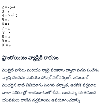
2 = همزة
3 = ع
4 = ش أو ذ
5 = خ
6 = ط
7 = ح
'7 = خ
8 = ق
9 = ص
9' = ض
ఫ్రాంకోయిజం వ్యాప్తికి కారణం
మొబైల్ ఫోన్‌లు మరియు స్మార్ట్ పరికరాల ద్వారా వచన సందేశం
వ్యాప్తి చెందడం మరియు సోషల్ నెట్‌వర్కింగ్, ఇమెయిల్
మొదలైన వాటి వినియోగం పెరిగిన తర్వాత, అరబిక్ వర్ణమాల
చాలా పరికరాల్లో అందుబాటులో లేదు, అందువల్ల కొంతమంది
యువకులు లాటిన్ వర్ణమాలను ఉపయోగించడాన్ని