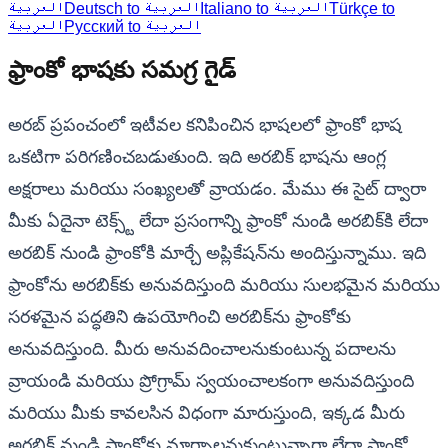
العربية
Deutsch to العربية
Italiano to العربية
Türkçe to
Русский to العربية
العربية
ఫ్రాంకో భాషకు సమగ్ర గైడ్
అరబ్ ప్రపంచంలో ఇటీవల కనిపించిన భాషలలో ఫ్రాంకో భాష
ఒకటిగా పరిగణించబడుతుంది. ఇది అరబిక్ భాషను ఆంగ్ల
అక్షరాలు మరియు సంఖ్యలతో వ్రాయడం. మేము ఈ సైట్ ద్వారా
మీకు ఏదైనా టెక్స్ట్ లేదా ప్రసంగాన్ని ఫ్రాంకో నుండి అరబిక్‌కి లేదా
అరబిక్ నుండి ఫ్రాంకోకి మార్చే అప్లికేషన్‌ను అందిస్తున్నాము. ఇది
ఫ్రాంకోను అరబిక్‌కు అనువదిస్తుంది మరియు సులభమైన మరియు
సరళమైన పద్ధతిని ఉపయోగించి అరబిక్‌ను ఫ్రాంకోకు
అనువదిస్తుంది. మీరు అనువదించాలనుకుంటున్న పదాలను
వ్రాయండి మరియు ప్రోగ్రామ్ స్వయంచాలకంగా అనువదిస్తుంది
మరియు మీకు కావలసిన విధంగా మారుస్తుంది, ఇక్కడ మీరు
అరబిక్ నుండి ఫ్రాంకోకు మార్చాలనుకుంటున్నారా లేదా ఫ్రాంకో