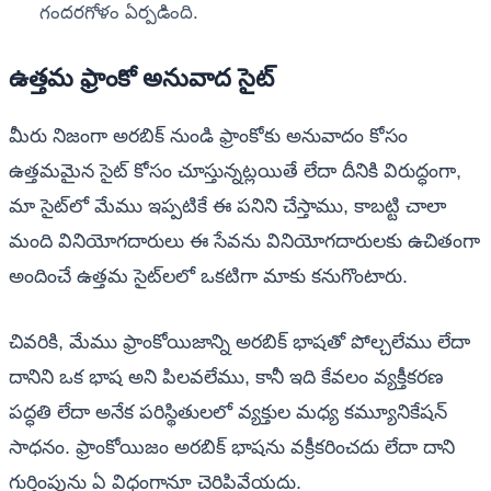
గందరగోళం ఏర్పడింది.
ఉత్తమ ఫ్రాంకో అనువాద సైట్
మీరు నిజంగా అరబిక్ నుండి ఫ్రాంకోకు అనువాదం కోసం
ఉత్తమమైన సైట్ కోసం చూస్తున్నట్లయితే లేదా దీనికి విరుద్ధంగా,
మా సైట్‌లో మేము ఇప్పటికే ఈ పనిని చేస్తాము, కాబట్టి చాలా
మంది వినియోగదారులు ఈ సేవను వినియోగదారులకు ఉచితంగా
అందించే ఉత్తమ సైట్‌లలో ఒకటిగా మాకు కనుగొంటారు.
చివరికి, మేము ఫ్రాంకోయిజాన్ని అరబిక్ భాషతో పోల్చలేము లేదా
దానిని ఒక భాష అని పిలవలేము, కానీ ఇది కేవలం వ్యక్తీకరణ
పద్ధతి లేదా అనేక పరిస్థితులలో వ్యక్తుల మధ్య కమ్యూనికేషన్
సాధనం. ఫ్రాంకోయిజం అరబిక్ భాషను వక్రీకరించదు లేదా దాని
గుర్తింపును ఏ విధంగానూ చెరిపివేయదు.