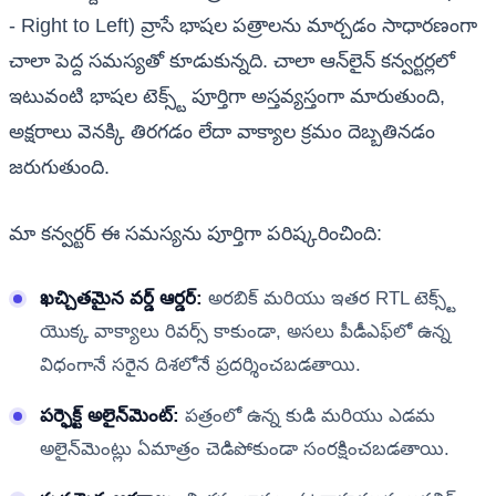
- Right to Left) వ్రాసే భాషల పత్రాలను మార్చడం సాధారణంగా
చాలా పెద్ద సమస్యతో కూడుకున్నది. చాలా ఆన్‌లైన్ కన్వర్టర్లలో
ఇటువంటి భాషల టెక్స్ట్ పూర్తిగా అస్తవ్యస్తంగా మారుతుంది,
అక్షరాలు వెనక్కి తిరగడం లేదా వాక్యాల క్రమం దెబ్బతినడం
జరుగుతుంది.
మా కన్వర్టర్ ఈ సమస్యను పూర్తిగా పరిష్కరించింది:
ఖచ్చితమైన వర్డ్ ఆర్డర్:
అరబిక్ మరియు ఇతర RTL టెక్స్ట్
యొక్క వాక్యాలు రివర్స్ కాకుండా, అసలు పీడీఎఫ్‌లో ఉన్న
విధంగానే సరైన దిశలోనే ప్రదర్శించబడతాయి.
పర్ఫెక్ట్ అలైన్‌మెంట్:
పత్రంలో ఉన్న కుడి మరియు ఎడమ
అలైన్‌మెంట్లు ఏమాత్రం చెడిపోకుండా సంరక్షించబడతాయి.