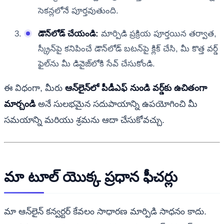
సెకన్లలోనే పూర్తవుతుంది.
డౌన్‌లోడ్ చేయండి:
మార్పిడి ప్రక్రియ పూర్తయిన తర్వాత,
స్క్రీన్‌పై కనిపించే డౌన్‌లోడ్ బటన్‌పై క్లిక్ చేసి, మీ కొత్త వర్డ్
ఫైల్‌ను మీ డివైజ్‌లోకి సేవ్ చేసుకోండి.
ఈ విధంగా, మీరు
ఆన్‌లైన్‌లో పీడీఎఫ్ నుండి వర్డ్‌కు ఉచితంగా
మార్చండి
అనే సులభమైన సదుపాయాన్ని ఉపయోగించి మీ
సమయాన్ని మరియు శ్రమను ఆదా చేసుకోవచ్చు.
మా టూల్ యొక్క ప్రధాన ఫీచర్లు
మా ఆన్‌లైన్ కన్వర్టర్ కేవలం సాధారణ మార్పిడి సాధనం కాదు.