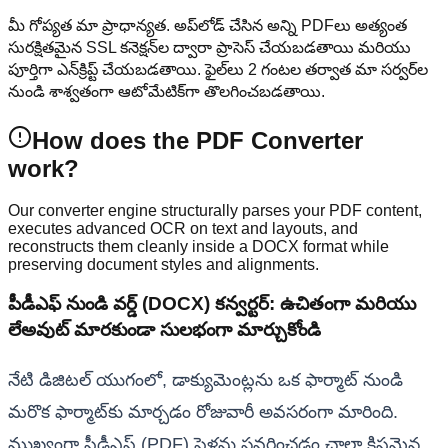
మీ గోప్యత మా ప్రాధాన్యత. అప్‌లోడ్ చేసిన అన్ని PDFలు అత్యంత
సురక్షితమైన SSL కనెక్షన్‌ల ద్వారా ప్రాసెస్ చేయబడతాయి మరియు
పూర్తిగా ఎన్‌క్రిప్ట్ చేయబడతాయి. ఫైల్‌లు 2 గంటల తర్వాత మా సర్వర్‌ల
నుండి శాశ్వతంగా ఆటోమేటిక్‌గా తొలగించబడతాయి.
How does the PDF Converter
work?
Our converter engine structurally parses your PDF content,
executes advanced OCR on text and layouts, and
reconstructs them cleanly inside a DOCX format while
preserving document styles and alignments.
పీడీఎఫ్ నుండి వర్డ్ (DOCX) కన్వర్టర్: ఉచితంగా మరియు
లేఅవుట్ మారకుండా సులభంగా మార్చుకోండి
నేటి డిజిటల్ యుగంలో, డాక్యుమెంట్లను ఒక ఫార్మాట్ నుండి
మరొక ఫార్మాట్‌కు మార్చడం రోజువారీ అవసరంగా మారింది.
ముఖ్యంగా పీడీఎఫ్ (PDF) ఫైళ్లను సవరించడం చాలా క్లిష్టమైన