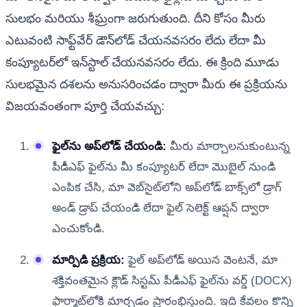
సులభం మరియు శీఘ్రంగా జరుగుతుంది. దీని కోసం మీరు
ఎటువంటి సాఫ్ట్‌వేర్ డౌన్‌లోడ్ చేయనవసరం లేదు లేదా మీ
కంప్యూటర్‌లో ఇన్‌స్టాల్ చేయనవసరం లేదు. ఈ క్రింది మూడు
సులభమైన దశలను అనుసరించడం ద్వారా మీరు ఈ ప్రక్రియను
విజయవంతంగా పూర్తి చేయవచ్చు:
ఫైల్‌ను అప్‌లోడ్ చేయండి:
మీరు మార్చాలనుకుంటున్న
పీడీఎఫ్ ఫైల్‌ను మీ కంప్యూటర్ లేదా మొబైల్ నుండి
ఎంపిక చేసి, మా వెబ్‌సైట్‌లోని అప్‌లోడ్ బాక్స్‌లో డ్రాగ్
అండ్ డ్రాప్ చేయండి లేదా ఫైల్ సెలెక్ట్ ఆప్షన్ ద్వారా
ఎంచుకోండి.
మార్పిడి ప్రక్రియ:
ఫైల్ అప్‌లోడ్ అయిన వెంటనే, మా
శక్తివంతమైన క్లౌడ్ సిస్టమ్ పీడీఎఫ్ ఫైల్‌ను వర్డ్ (DOCX)
ఫార్మాట్‌లోకి మార్చడం ప్రారంభిస్తుంది. ఇది కేవలం కొన్ని