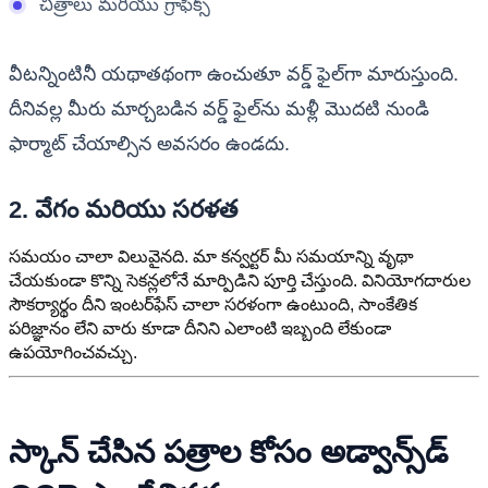
చిత్రాలు మరియు గ్రాఫిక్స్
వీటన్నింటినీ యథాతథంగా ఉంచుతూ వర్డ్ ఫైల్‌గా మారుస్తుంది.
దీనివల్ల మీరు మార్చబడిన వర్డ్ ఫైల్‌ను మళ్లీ మొదటి నుండి
ఫార్మాట్ చేయాల్సిన అవసరం ఉండదు.
2. వేగం మరియు సరళత
సమయం చాలా విలువైనది. మా కన్వర్టర్ మీ సమయాన్ని వృథా
చేయకుండా కొన్ని సెకన్లలోనే మార్పిడిని పూర్తి చేస్తుంది. వినియోగదారుల
సౌకర్యార్థం దీని ఇంటర్‌ఫేస్ చాలా సరళంగా ఉంటుంది, సాంకేతిక
పరిజ్ఞానం లేని వారు కూడా దీనిని ఎలాంటి ఇబ్బంది లేకుండా
ఉపయోగించవచ్చు.
స్కాన్ చేసిన పత్రాల కోసం అడ్వాన్స్‌డ్