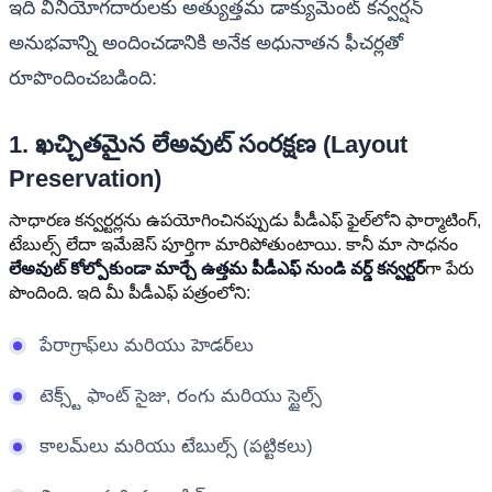
ఇది వినియోగదారులకు అత్యుత్తమ డాక్యుమెంట్ కన్వర్షన్
అనుభవాన్ని అందించడానికి అనేక అధునాతన ఫీచర్లతో
రూపొందించబడింది:
1. ఖచ్చితమైన లేఅవుట్ సంరక్షణ (Layout
Preservation)
సాధారణ కన్వర్టర్లను ఉపయోగించినప్పుడు పీడీఎఫ్ ఫైల్‌లోని ఫార్మాటింగ్,
టేబుల్స్ లేదా ఇమేజెస్ పూర్తిగా మారిపోతుంటాయి. కానీ మా సాధనం
లేఅవుట్ కోల్పోకుండా మార్చే ఉత్తమ పీడీఎఫ్ నుండి వర్డ్ కన్వర్టర్
గా పేరు
పొందింది. ఇది మీ పీడీఎఫ్ పత్రంలోని:
పేరాగ్రాఫ్‌లు మరియు హెడర్‌లు
టెక్స్ట్ ఫాంట్ సైజు, రంగు మరియు స్టైల్స్
కాలమ్‌లు మరియు టేబుల్స్ (పట్టికలు)