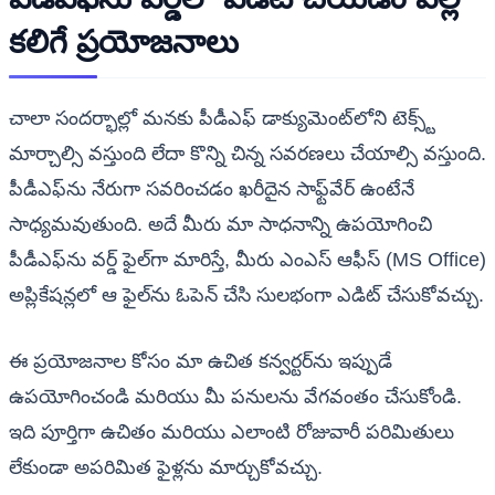
కలిగే ప్రయోజనాలు
చాలా సందర్భాల్లో మనకు పీడీఎఫ్ డాక్యుమెంట్‌లోని టెక్స్ట్
మార్చాల్సి వస్తుంది లేదా కొన్ని చిన్న సవరణలు చేయాల్సి వస్తుంది.
పీడీఎఫ్‌ను నేరుగా సవరించడం ఖరీదైన సాఫ్ట్‌వేర్ ఉంటేనే
సాధ్యమవుతుంది. అదే మీరు మా సాధనాన్ని ఉపయోగించి
పీడీఎఫ్‌ను వర్డ్ ఫైల్‌గా మారిస్తే, మీరు ఎంఎస్ ఆఫీస్ (MS Office)
అప్లికేషన్లలో ఆ ఫైల్‌ను ఓపెన్ చేసి సులభంగా ఎడిట్ చేసుకోవచ్చు.
ఈ ప్రయోజనాల కోసం మా ఉచిత కన్వర్టర్‌ను ఇప్పుడే
ఉపయోగించండి మరియు మీ పనులను వేగవంతం చేసుకోండి.
ఇది పూర్తిగా ఉచితం మరియు ఎలాంటి రోజువారీ పరిమితులు
లేకుండా అపరిమిత ఫైళ్లను మార్చుకోవచ్చు.