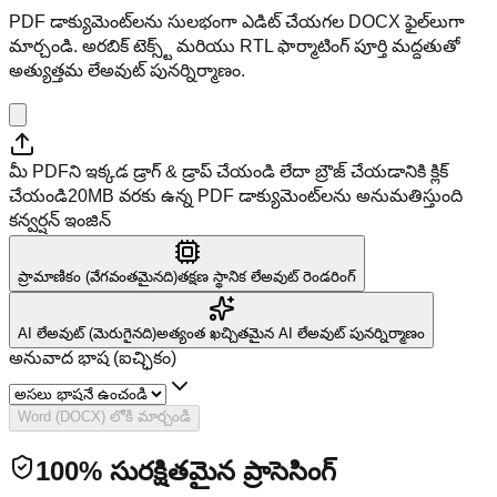
PDF డాక్యుమెంట్‌లను సులభంగా ఎడిట్ చేయగల DOCX ఫైల్‌లుగా
మార్చండి. అరబిక్ టెక్స్ట్ మరియు RTL ఫార్మాటింగ్ పూర్తి మద్దతుతో
అత్యుత్తమ లేఅవుట్ పునర్నిర్మాణం.
మీ PDFని ఇక్కడ డ్రాగ్ & డ్రాప్ చేయండి లేదా బ్రౌజ్ చేయడానికి క్లిక్
చేయండి
20MB వరకు ఉన్న PDF డాక్యుమెంట్‌లను అనుమతిస్తుంది
కన్వర్షన్ ఇంజిన్
ప్రామాణికం (వేగవంతమైనది)
తక్షణ స్థానిక లేఅవుట్ రెండరింగ్
AI లేఅవుట్ (మెరుగైనది)
అత్యంత ఖచ్చితమైన AI లేఅవుట్ పునర్నిర్మాణం
అనువాద భాష (ఐచ్ఛికం)
Word (DOCX) లోకి మార్చండి
100% సురక్షితమైన ప్రాసెసింగ్