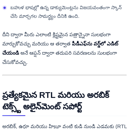
బహుళ భాషల్లో ఉన్న డాక్యుమెంట్లను విజయవంతంగా స్కాన్
చేసి మార్చగల సామర్థ్యం దీనికి ఉంది.
దీని ద్వారా మీరు ఎలాంటి క్లిష్టమైన పత్రాన్నైనా సులభంగా
మార్చుకోవచ్చు మరియు ఆ తర్వాత
పీడీఎఫ్‌ను వర్డ్‌లో ఎడిట్
చేయండి
అనే ఆప్షన్ ద్వారా తదుపరి సవరణలను సులభంగా
చేసుకోవచ్చు.
ప్రత్యేకమైన RTL మరియు అరబిక్
టెక్స్ట్ అలైన్‌మెంట్ సపోర్ట్
అరబిక్, ఉర్దూ మరియు హిబ్రూ వంటి కుడి నుండి ఎడమకు (RTL