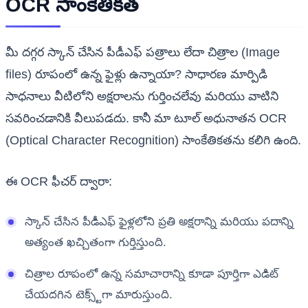
OCR సాంకేతికత
మీ దగ్గర స్కాన్ చేసిన పీడీఎఫ్ పత్రాలు లేదా చిత్రాల (Image
files) రూపంలో ఉన్న ఫైళ్లు ఉన్నాయా? సాధారణ మార్పిడి
సాధనాలు వీటిలోని అక్షరాలను గుర్తించలేవు మరియు వాటిని
సవరించడానికి వీలుపడదు. కానీ మా టూల్ అధునాతన OCR
(Optical Character Recognition) సాంకేతికతను కలిగి ఉంది.
ఈ OCR ఫీచర్ ద్వారా:
స్కాన్ చేసిన పీడీఎఫ్ ఫైళ్లలోని ప్రతి అక్షరాన్ని మరియు పదాన్ని
అత్యంత ఖచ్చితంగా గుర్తిస్తుంది.
చిత్రాల రూపంలో ఉన్న సమాచారాన్ని కూడా పూర్తిగా ఎడిట్
చేయదగిన టెక్స్ట్‌గా మారుస్తుంది.