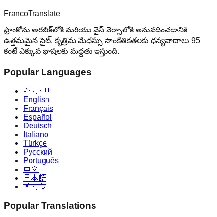
Franco
Translate
ఫ్రాంకోను అరబిక్‌లోకి మరియు వైస్ వెర్సాలోకి అనువదించడానికి
ఉత్తమమైన సైట్. కృత్రిమ మేధస్సు సాంకేతికతలకు ధన్యవాదాలు 95
కంటే ఎక్కువ భాషలకు మద్దతు ఇస్తుంది.
Popular Languages
العربية
English
Français
Español
Deutsch
Italiano
Türkçe
Русский
Português
中文
日本語
हिन्दी
Popular Translations