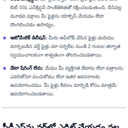
బిట్ SSL ఎన్‌క్రిప్షన్ సాంకేతికతతో రక్షించబడుతుంది. దీనివల్ల
మూడవ పక్షాలు మీ ఫైళ్లను యాక్సెస్ చేయడం లేదా
దొంగిలించడం అసాధ్యం.
ఆటోమేటిక్ డిలీషన్:
మీరు అప్‌లోడ్ చేసిన ఫైళ్లు మరియు
మార్చబడిన వర్డ్ ఫైళ్లు మా సర్వర్‌ల నుండి 2 గంటల తర్వాత
స్వయంచాలకంగా శాశ్వతంగా తొలగించబడతాయి.
డేటా షేరింగ్ లేదు:
మేము మీ వ్యక్తిగత డేటాను లేదా పత్రాలను
ఎవరితోనూ పంచుకోము లేదా ఇతర అవసరాలకు
ఉపయోగించము. మీ ఫైళ్లు కేవలం మార్పిడి కోసం మాత్రమే
ఉపయోగించబడతాయి.
పీడీఎఫ్‌ను వర్డ్‌లో ఎడిట్ చేయడం వల్ల