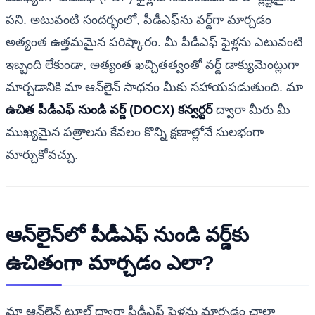
పని. అటువంటి సందర్భంలో, పీడీఎఫ్‌ను వర్డ్‌గా మార్చడం
అత్యంత ఉత్తమమైన పరిష్కారం. మీ పీడీఎఫ్ ఫైళ్లను ఎటువంటి
ఇబ్బంది లేకుండా, అత్యంత ఖచ్చితత్వంతో వర్డ్ డాక్యుమెంట్లుగా
మార్చడానికి మా ఆన్‌లైన్ సాధనం మీకు సహాయపడుతుంది. మా
ఉచిత పీడీఎఫ్ నుండి వర్డ్ (DOCX) కన్వర్టర్
ద్వారా మీరు మీ
ముఖ్యమైన పత్రాలను కేవలం కొన్ని క్షణాల్లోనే సులభంగా
మార్చుకోవచ్చు.
ఆన్‌లైన్‌లో పీడీఎఫ్ నుండి వర్డ్‌కు
ఉచితంగా మార్చడం ఎలా?
మా ఆన్‌లైన్ టూల్ ద్వారా పీడీఎఫ్ ఫైళ్లను మార్చడం చాలా