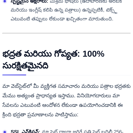
స్పష్టమైన అక్షరాలు:
మిశ్రమ భాషలు (ఉదాహరణకు అరబిక్
మరియు ఇంగ్లీష్ కలిపి ఉన్న పత్రాలు) ఉన్నప్పటికీ, టెక్స్ట్
ఎటువంటి తప్పులు లేకుండా ఖచ్చితంగా మారుతుంది.
భద్రత మరియు గోప్యత: 100%
సురక్షితమైనది
మా వెబ్‌సైట్‌లో మీ వ్యక్తిగత సమాచారం మరియు పత్రాల భద్రతకు
మేము అత్యంత ప్రాధాన్యత ఇస్తాము. వినియోగదారులు మా
సేవలను ఎటువంటి ఆందోళన లేకుండా ఉపయోగించడానికి ఈ
క్రింది భద్రతా ప్రమాణాలను పాటిస్తాము:
SSL ఎన్‌క్రిప్షన్:
మా సైట్ ద్వారా జరిగే ప్రతి ఫైల్ బదిలీ 256-