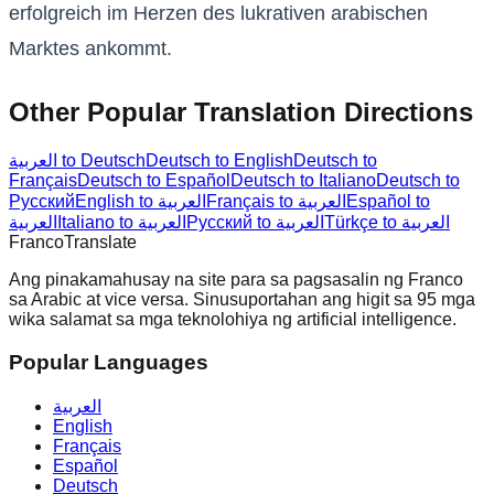
erfolgreich im Herzen des lukrativen arabischen
Marktes ankommt.
Other Popular Translation Directions
العربية to Deutsch
Deutsch to English
Deutsch to
Français
Deutsch to Español
Deutsch to Italiano
Deutsch to
Русский
English to العربية
Français to العربية
Español to
Türkçe to العربية
Русский to العربية
Italiano to العربية
العربية
Franco
Translate
Ang pinakamahusay na site para sa pagsasalin ng Franco
sa Arabic at vice versa. Sinusuportahan ang higit sa 95 mga
wika salamat sa mga teknolohiya ng artificial intelligence.
Popular Languages
العربية
English
Français
Español
Deutsch