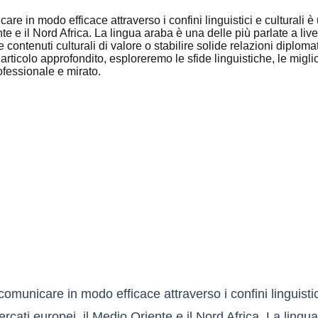
 in modo efficace attraverso i confini linguistici e culturali è 
nte e il Nord Africa. La lingua araba è una delle più parlate a li
e contenuti culturali di valore o stabilire solide relazioni dip
rticolo approfondito, esploreremo le sfide linguistiche, le miglio
rofessionale e mirato.
municare in modo efficace attraverso i confini linguistic
mercati europei, il Medio Oriente e il Nord Africa. La lingu