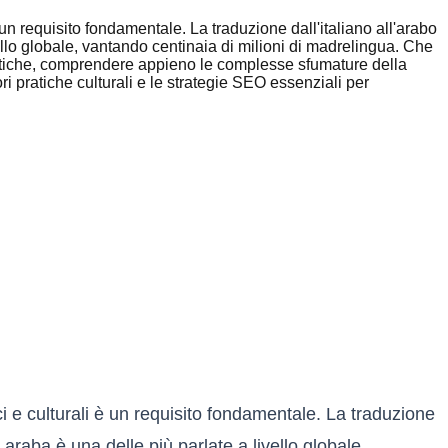
un requisito fondamentale. La traduzione dall'italiano all'arabo
vello globale, vantando centinaia di milioni di madrelingua. Che
lomatiche, comprendere appieno le complesse sfumature della
ri pratiche culturali e le strategie SEO essenziali per
i e culturali è un requisito fondamentale. La traduzione
a araba è una delle più parlate a livello globale,