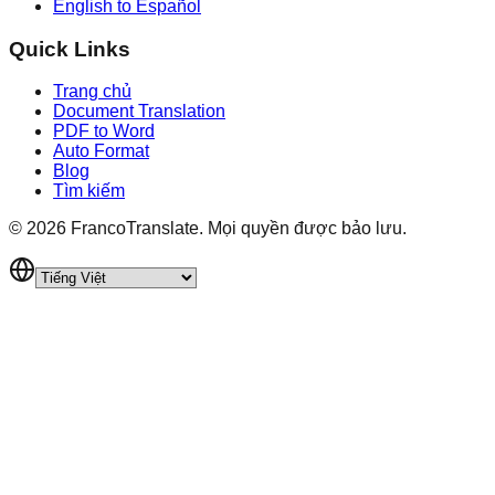
English to Español
Quick Links
Trang chủ
Document Translation
PDF to Word
Auto Format
Blog
Tìm kiếm
©
2026
FrancoTranslate.
Mọi quyền được bảo lưu.