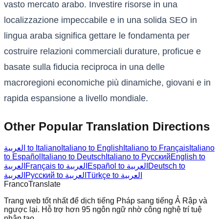
vasto mercato arabo. Investire risorse in una
localizzazione impeccabile e in una solida SEO in
lingua araba significa gettare le fondamenta per
costruire relazioni commerciali durature, proficue e
basate sulla fiducia reciproca in una delle
macroregioni economiche più dinamiche, giovani e in
rapida espansione a livello mondiale.
Other Popular Translation Directions
العربية to Italiano
Italiano to English
Italiano to Français
Italiano
to Español
Italiano to Deutsch
Italiano to Русский
English to
العربية
Français to العربية
Español to العربية
Deutsch to
Türkçe to العربية
Русский to العربية
العربية
Franco
Translate
Trang web tốt nhất để dịch tiếng Pháp sang tiếng Ả Rập và
ngược lại. Hỗ trợ hơn 95 ngôn ngữ nhờ công nghệ trí tuệ
nhân tạo.