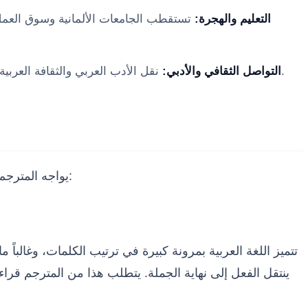
التعليم والهجرة:
تستقطب الجامعات الألمانية وسوق العمل ال
نقل الأدب العربي والثقافة العربية إلى الجمهور الناطق بالألمانية يساعد في تعزيز التفاهم المشترك ومحاربة الصور النمطية، ويفتح آفاقاً جديدة للحوار الحضاري.
التواصل الثقافي والأدبي:
يواجه المترجم من العربية إلى الألمانية عقبات لغوية وثقافية متعددة. إن فهم هذه التحديات هو الخطوة الأولى نحو تجاوزها بنجاح واحترافية:
تتميز اللغة العربية بمرونة كبيرة في ترتيب الكلمات، وغالباً 