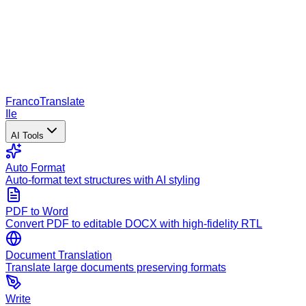
Franco
Translate
Ile
AI Tools
Auto Format
Auto-format text structures with AI styling
PDF to Word
Convert PDF to editable DOCX with high-fidelity RTL
Document Translation
Translate large documents preserving formats
Write