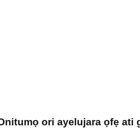
itumọ ori ayelujara ọfẹ ati gi