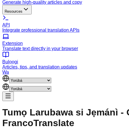
Generate high-quality articles and copy
Resources
API
Integrate professional translation APIs
Extension
Translate text directly in your browser
Bulọọgi
Articles, tips, and translation updates
Wa
Tumọ Larubawa si Jẹmánì - On
FrancoTranslate