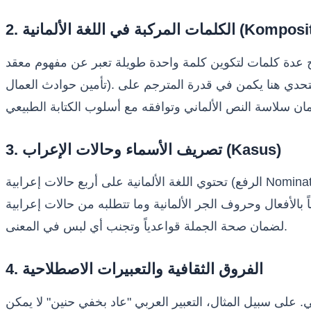
ت المركبة في اللغة الألمانية (Komposita)
دة طويلة تعبر عن مفهوم معقد (على سبيل المثال: "Arbeiterunfallversicherungsgesetz" والتي تعني قانون
تأمين حوادث العمال). في اللغة العربية، يتم التعبير عن هذه المفاهيم باستخدام التركيب الإضافي (المضاف والمضاف إليه) أو الجمل الوصفية. التحدي هنا يكمن في قدرة المترجم على
3. تصريف الأسماء وحالات الإعراب (Kasus)
تحتوي اللغة الألمانية على أربع حالات إعرابية (الرفع Nominativ، النصب Akkusativ، الجر Dativ، والمضاف إليه Genitiv) تؤثر على نهايات الصفات والأدوات (Artikel) والأسماء. بينما
 بالأفعال وحروف الجر الألمانية وما تتطلبه من حالات إعرابية
لضمان صحة الجملة قواعدياً وتجنب أي لبس في المعنى.
4. الفروق الثقافية والتعبيرات الاصطلاحية
ماني. على سبيل المثال، التعبير العربي "عاد بخفي حنين" لا يمكن