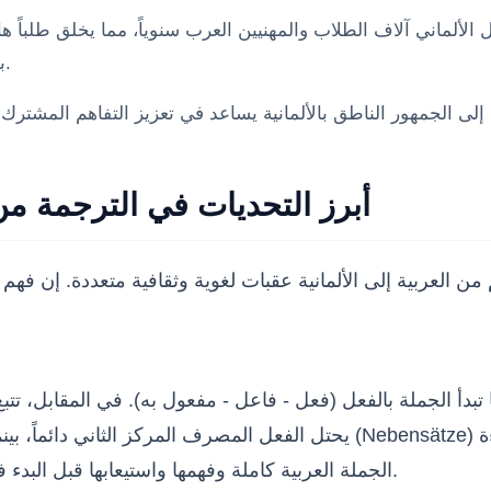
ألماني آلاف الطلاب والمهنيين العرب سنوياً، مما يخلق طلباً هائ
الذاتية (Lebenslauf) بما يتوافق مع المعايير الألمانية الصارمة.
أبرز التحديات في الترجمة من ا
ما تبدأ الجملة بالفعل (فعل - فاعل - مفعول به). في المقابل، تت
الجملة العربية كاملة وفهمها واستيعابها قبل البدء في صياغتها بالألمانية لضمان وضع الأفعال في أماكنها الصحيحة.