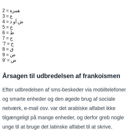
2 = همزة
3 = ع
4 = ش أو ذ
5 = خ
6 = ط
7 = ح
'7 = خ
8 = ق
9 = ص
9' = ض
Årsagen til udbredelsen af ​​frankoismen
Efter udbredelsen af ​​sms-beskeder via mobiltelefoner
og smarte enheder og den øgede brug af sociale
netværk, e-mail osv. var det arabiske alfabet ikke
tilgængeligt på mange enheder, og derfor greb nogle
unge til at bruge det latinske alfabet til at skrive.