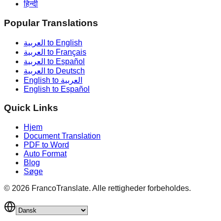
हिन्दी
Popular Translations
العربية to English
العربية to Français
العربية to Español
العربية to Deutsch
English to العربية
English to Español
Quick Links
Hjem
Document Translation
PDF to Word
Auto Format
Blog
Søge
©
2026
FrancoTranslate.
Alle rettigheder forbeholdes.