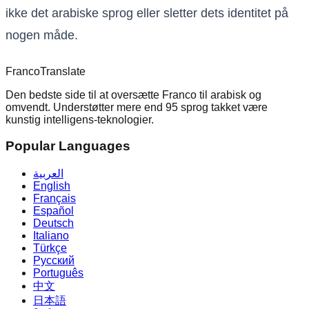
ikke det arabiske sprog eller sletter dets identitet på
nogen måde.
Franco
Translate
Den bedste side til at oversætte Franco til arabisk og
omvendt. Understøtter mere end 95 sprog takket være
kunstig intelligens-teknologier.
Popular Languages
العربية
English
Français
Español
Deutsch
Italiano
Türkçe
Русский
Português
中文
日本語