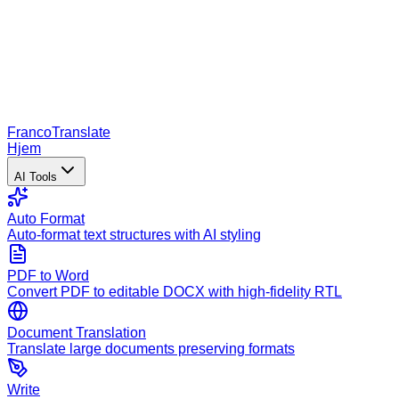
Franco
Translate
Hjem
AI Tools
Auto Format
Auto-format text structures with AI styling
PDF to Word
Convert PDF to editable DOCX with high-fidelity RTL
Document Translation
Translate large documents preserving formats
Write