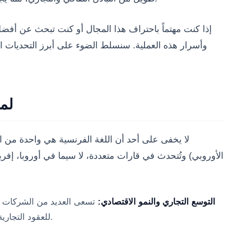
إذا كنت مهتماً باحتراف هذا المجال أو كنت تبحث عن أفض
وأسرار هذه العملية. سنسلط الضوء على أبرز التحديات ال
لما
لا يخفى على أحد أن اللغة الفرنسية هي واحدة من الل
الأوروبي) وتُتحدث في قارات متعددة، لا سيما في أوروبا، إفريقي
التوسع التجاري والنمو الاقتصادي:
تسعى العديد من الشركات وال
(Localization) للعقود التجارية، المواقع الإلكترونية، المتاجر الرقمية، والمواد التسويقية لضمان الوصول إلى الجمهور المستهدف بشكل فعال.