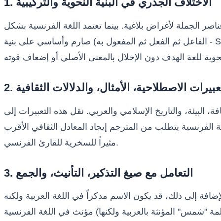
1. الاختلاف الجذري في البنية النحوية والتركيبية
 عناصر الجملة لأغراض بلاغية. بينما تعتمد اللغة الفرنسية بشكل
صارم وأساسي على بنية (الفاعل ثم الفعل ثم المفعول به - Sujet-Verbe-Objet). هذا الاختلاف الهيكلي يتطلب من المترجم إعادة بناء الجملة وصياغتها بالكامل لتتناسب مع القواعد
التعبيرات الاصطلاحية، الأمثال، والدلالات الثقافية
افة، البيئة، والتاريخ الإسلامي والعربي. نقل هذه التعبيرات إلى
نسية يتطلب من المترجم إيجاد المعادل الثقافي الأقرب (Équivalence Culturelle) بدلاً من اللجوء إلى الترجمة الحرفية، التي غالباً ما تؤدي إلى تشويه المعنى وجعله مبهماً أو
مثيراً للسخرية للقارئ الفرنسي.
3. التعامل مع صيغ التذكير، التأنيث، والجمع
لإضافة إلى ذلك، قد يكون الاسم مذكراً في اللغة العربية ولكنه
مؤنث في اللغة الفرنسية (مثل كلمة "شمس" المؤنثة بالعربية ولكنها "le soleil" مذكرة بالفرنسية)، والعكس صحيح. هذا يفرض على المترجم انتباهاً مضاعفاً عند اختيار واستخدام الصفات،