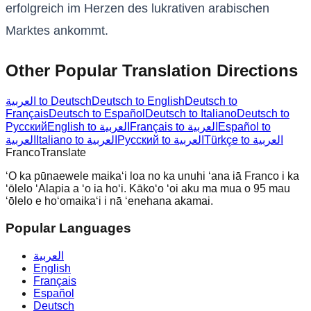
erfolgreich im Herzen des lukrativen arabischen
Marktes ankommt.
Other Popular Translation Directions
العربية to Deutsch
Deutsch to English
Deutsch to
Français
Deutsch to Español
Deutsch to Italiano
Deutsch to
Русский
English to العربية
Français to العربية
Español to
Türkçe to العربية
Русский to العربية
Italiano to العربية
العربية
Franco
Translate
ʻO ka pūnaewele maikaʻi loa no ka unuhi ʻana iā Franco i ka
ʻōlelo ʻAlapia a ʻo ia hoʻi. Kākoʻo ʻoi aku ma mua o 95 mau
ʻōlelo e hoʻomaikaʻi i nā ʻenehana akamai.
Popular Languages
العربية
English
Français
Español
Deutsch