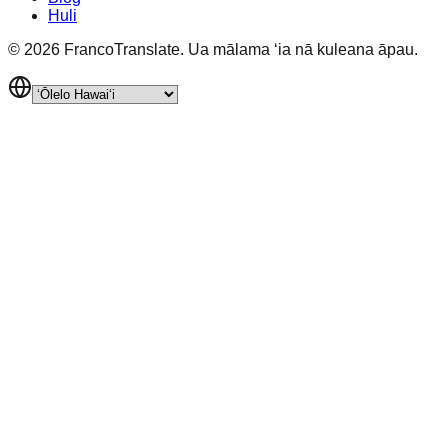
Huli
©
2026
FrancoTranslate.
Ua mālama ʻia nā kuleana āpau.