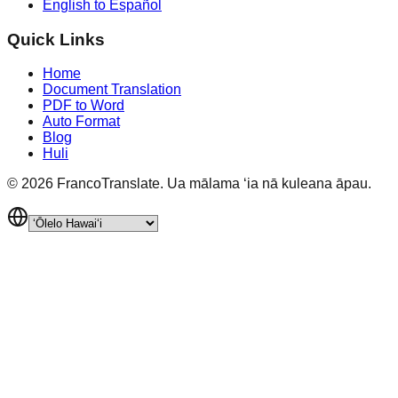
English to Español
Quick Links
Home
Document Translation
PDF to Word
Auto Format
Blog
Huli
©
2026
FrancoTranslate.
Ua mālama ʻia nā kuleana āpau.