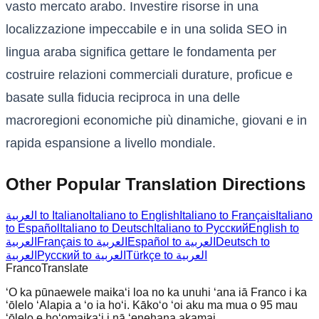
vasto mercato arabo. Investire risorse in una
localizzazione impeccabile e in una solida SEO in
lingua araba significa gettare le fondamenta per
costruire relazioni commerciali durature, proficue e
basate sulla fiducia reciproca in una delle
macroregioni economiche più dinamiche, giovani e in
rapida espansione a livello mondiale.
Other Popular Translation Directions
العربية to Italiano
Italiano to English
Italiano to Français
Italiano
to Español
Italiano to Deutsch
Italiano to Русский
English to
العربية
Français to العربية
Español to العربية
Deutsch to
Türkçe to العربية
Русский to العربية
العربية
Franco
Translate
ʻO ka pūnaewele maikaʻi loa no ka unuhi ʻana iā Franco i ka
ʻōlelo ʻAlapia a ʻo ia hoʻi. Kākoʻo ʻoi aku ma mua o 95 mau
ʻōlelo e hoʻomaikaʻi i nā ʻenehana akamai.