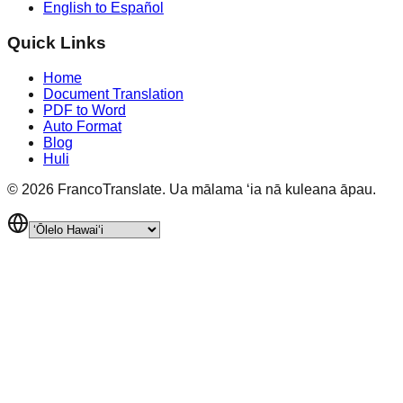
English to Español
Quick Links
Home
Document Translation
PDF to Word
Auto Format
Blog
Huli
©
2026
FrancoTranslate.
Ua mālama ʻia nā kuleana āpau.