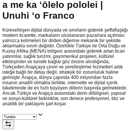
a me ka ʻōlelo pololei |
Unuhi ʻo Franco
Küreselleşen dijital dünyada ve sınırların giderek şeffaflaştığı
modern ticarette, markaların uluslararası pazarlara açılması
yalnızca kelimeleri bir dilden diğerine mekanik bir şekilde
aktarmakla sınırlı değildir. Özellikle Türkiye ile Orta Doğu ve
Kuzey Afrika (MENA) bölgesi arasındaki giderek artan ticari
yatırımlar, sağlık turizmi, gayrimenkul projeleri, kültürel
etkileşimler ve turistik bağlar göz önüne alındığında,
Türkçeden Arapçaya çeviri ve yerelleştirme hizmetleri artık
isteğe bağlı bir detay değil, stratejik bir zorunluluk haline
gelmiştir. Arapça, dünya çapında 400 milyondan fazla
insanın anadili olmakla birlikte, internette ve dijital içerik
tüketiminde de en hızlı büyüyen dillerin başında gelmektedir.
Ancak Türkçe ve Arapça arasındaki derin dilbilgisel, yapısal
ve sosyo-kültürel farklılıklar, son derece profesyonel, titiz ve
analitik bir yaklaşımı şart koşar.