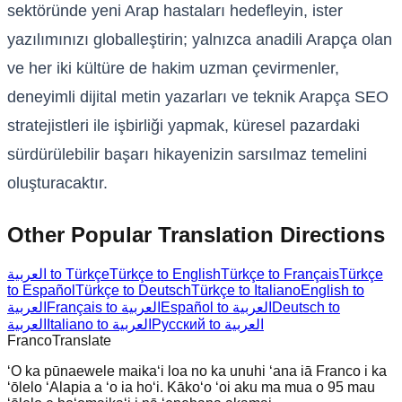
sektöründe yeni Arap hastaları hedefleyin, ister
yazılımınızı globalleştirin; yalnızca anadili Arapça olan
ve her iki kültüre de hakim uzman çevirmenler,
deneyimli dijital metin yazarları ve teknik Arapça SEO
stratejistleri ile işbirliği yapmak, küresel pazardaki
sürdürülebilir başarı hikayenizin sarsılmaz temelini
oluşturacaktır.
Other Popular Translation Directions
العربية to Türkçe
Türkçe to English
Türkçe to Français
Türkçe
to Español
Türkçe to Deutsch
Türkçe to Italiano
English to
العربية
Français to العربية
Español to العربية
Deutsch to
Русский to العربية
Italiano to العربية
العربية
Franco
Translate
ʻO ka pūnaewele maikaʻi loa no ka unuhi ʻana iā Franco i ka
ʻōlelo ʻAlapia a ʻo ia hoʻi. Kākoʻo ʻoi aku ma mua o 95 mau