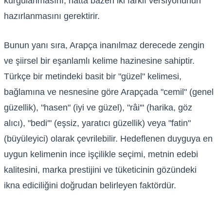
kurgulanmasını, hatta bazen iki farklı versiyonunun
hazırlanmasını gerektirir.
Bunun yanı sıra, Arapça inanılmaz derecede zengin
ve şiirsel bir eşanlamlı kelime hazinesine sahiptir.
Türkçe bir metindeki basit bir "güzel" kelimesi,
bağlamına ve nesnesine göre Arapçada "cemil" (genel
güzellik), "hasen" (iyi ve güzel), "râi'" (harika, göz
alıcı), "bedi'" (eşsiz, yaratıcı güzellik) veya "fatin"
(büyüleyici) olarak çevrilebilir. Hedeflenen duyguya en
uygun kelimenin ince işçilikle seçimi, metnin edebi
kalitesini, marka prestijini ve tüketicinin gözündeki
ikna ediciliğini doğrudan belirleyen faktördür.