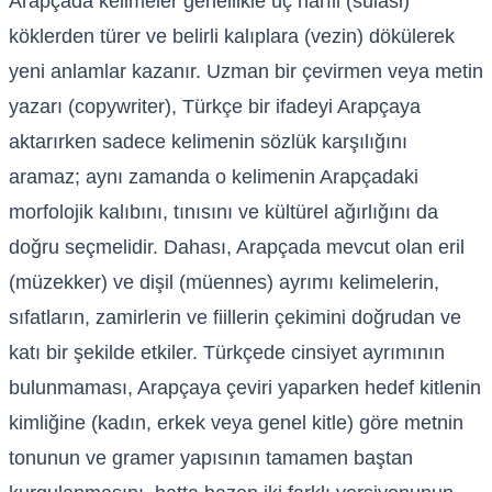
Arapçada kelimeler genellikle üç harfli (sülasi)
köklerden türer ve belirli kalıplara (vezin) dökülerek
yeni anlamlar kazanır. Uzman bir çevirmen veya metin
yazarı (copywriter), Türkçe bir ifadeyi Arapçaya
aktarırken sadece kelimenin sözlük karşılığını
aramaz; aynı zamanda o kelimenin Arapçadaki
morfolojik kalıbını, tınısını ve kültürel ağırlığını da
doğru seçmelidir. Dahası, Arapçada mevcut olan eril
(müzekker) ve dişil (müennes) ayrımı kelimelerin,
sıfatların, zamirlerin ve fiillerin çekimini doğrudan ve
katı bir şekilde etkiler. Türkçede cinsiyet ayrımının
bulunmaması, Arapçaya çeviri yaparken hedef kitlenin
kimliğine (kadın, erkek veya genel kitle) göre metnin
tonunun ve gramer yapısının tamamen baştan