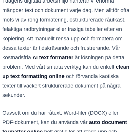
I dagens digitala arbetsmiljö hanterar vi enorma
mängder text och dokument varje dag. Men alltför ofta
möts vi av rörig formatering, ostrukturerade råutkast,
felaktiga radbrytningar eller trasiga tabeller efter en
kopiering. Att manuellt rensa upp och formatera om
dessa texter är tidskrävande och frustrerande. Vår
kostnadsfria
AI text formatter
är lösningen på detta
problem. Med vårt smarta verktyg kan du enkelt
clean
up text formatting online
och förvandla kaotiska
texter till vackert strukturerade dokument på några
sekunder.
Oavsett om du har råtext, Word-filer (DOCX) eller
PDF-dokument, kan du använda vår
auto document
formatter online
helt gratis för att städa upp och