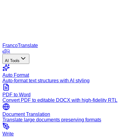
Franco
Translate
வீடு
AI Tools
Auto Format
Auto-format text structures with AI styling
PDF to Word
Convert PDF to editable DOCX with high-fidelity RTL
Document Translation
Translate large documents preserving formats
Write