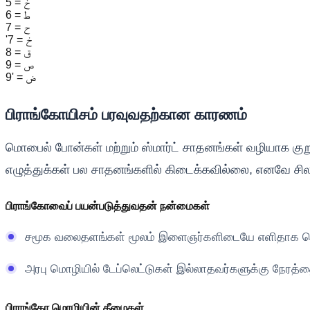
5 = خ
6 = ط
7 = ح
'7 = خ
8 = ق
9 = ص
9' = ض
பிராங்கோயிசம் பரவுவதற்கான காரணம்
மொபைல் போன்கள் மற்றும் ஸ்மார்ட் சாதனங்கள் வழியாக குறு
எழுத்துக்கள் பல சாதனங்களில் கிடைக்கவில்லை, எனவே சில
பிராங்கோவைப் பயன்படுத்துவதன் நன்மைகள்
சமூக வலைதளங்கள் மூலம் இளைஞர்களிடையே எளிதாக தொ
அரபு மொழியில் டேப்லெட்டுகள் இல்லாதவர்களுக்கு நேரத்தை
பிராங்கோ மொழியின் தீமைகள்