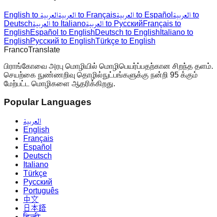
العربية to
العربية to Español
العربية to Français
English to العربية
Français to
العربية to Русский
العربية to Italiano
Deutsch
English
Español to English
Deutsch to English
Italiano to
English
Русский to English
Türkçe to English
Franco
Translate
பிராங்கோவை அரபு மொழியில் மொழிபெயர்ப்பதற்கான சிறந்த தளம்.
செயற்கை நுண்ணறிவு தொழில்நுட்பங்களுக்கு நன்றி 95 க்கும்
மேற்பட்ட மொழிகளை ஆதரிக்கிறது.
Popular Languages
العربية
English
Français
Español
Deutsch
Italiano
Türkçe
Русский
Português
中文
日本語
हिन्दी