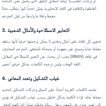
أو درجات الغضب). إيجاد المقابل الدقيق الذي يحمل نفس الشحنة
العاطفية والثقافية في اللغة الإنجليزية يمثل تحدياً كبيراً يتطلب بحثاً
معمقاً واطلاعاً واسعاً من قِبل المترجم.
3. التعابير الاصطلاحية والأمثال الشعبية
تحتوي كل ثقافة على أمثال وتعابير لا يمكن ترجمتها حرفياً لأنها ستفقد
معناها تماماً وتصبح غير مفهومة أو مضحكة للمتلقي. المترجم المحترف
يجب أن يبحث عن التعبير الاصطلاحي المقابل (Idiom) في ثقافة
اللغة الهدف، وليس ترجمة الكلمات بشكل حرفي أعمى.
4. غياب التشكيل وتعدد المعاني
تعتمد الكلمات العربية أحياناً على السياق وحركات التشكيل لتحديد
معناها بدقة. قراءة الكلمة بشكل خاطئ بسبب غياب التشكيل قد يؤدي
إلى تغيير جذري في المعنى ونقل رسالة خاطئة تماماً. لذا، الفهم الدقيق