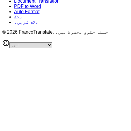
Document Translation
PDF to Word
Auto Format
بلاگ
تلاش کریں۔
جملہ حقوق محفوظ ہیں۔
FrancoTranslate.
2026
©