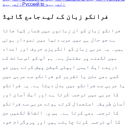
Русский to العربية
العربية
فرانکو زبان کے لیے جامع گائیڈ
فرانکو زبان کو ان زبانوں میں شمار کیا جاتا
ہے جو حال ہی میں عرب دنیا میں نمودار ہوئی
ہیں۔ یہ عربی زبان کو انگریزی حروف اور اعداد
میں لکھنے پر مشتمل ہے۔ ہم آپ کو اس سائٹ کے
ذریعے ایک ایسی ایپلی کیشن پیش کرتے ہیں جو
کسی بھی متن یا تقریر کو فرانکو سے عربی میں
یا عربی سے فرانکو میں بدل دیتا ہے۔ یہ فرانکو
کا عربی میں ترجمہ کرتا ہے اور ایک آسان اور
آسان طریقہ استعمال کرتے ہوئے عربی سے فرانکو
کا ترجمہ بھی کرتا ہے۔ بس وہ الفاظ لکھیں جن
کا آپ ترجمہ کرنا چاہتے ہیں اور پروگرام خود