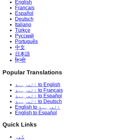
English
Français
Español
Deutsch
Italiano
Türkçe
Русский
Português
中文
日本語
हिन्दी
Popular Translations
العربية to English
العربية to Français
العربية to Español
العربية to Deutsch
English to العربية
English to Español
Quick Links
گھر