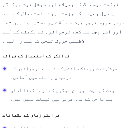
ٹیکسٹ میسجنگ کے پھیلاؤ اور سوشل نیٹ ورکنگ،
ای میل وغیرہ کے بڑھتے ہوئے استعمال کے بعد
عربی حروف تہجی بہت سے آلات پر دستیاب نہیں تھے
اور اسی وجہ سے کچھ نوجوانوں نے لکھنے کے لیے
لاطینی حروف تہجی کا سہارا لیا۔
فرانکو کے استعمال کے فوائد
سوشل نیٹ ورکنگ سائٹس کے ذریعے نوجوانوں کے
درمیان رابطے میں آسانی۔
وقت کی بچت اور ان لوگوں کے لیے لکھنا آسان
بنانا جن کے پاس عربی میں ٹیبلٹ نہیں ہیں۔
فرانکو زبان کے نقصانات
بہت سے لوگوں کا دعویٰ ہے کہ فرانکو نے