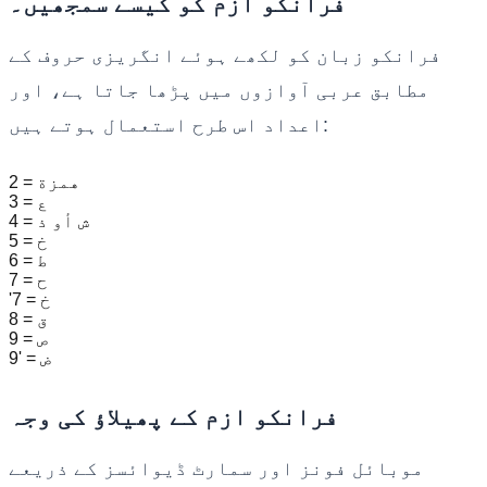
فرانکو ازم کو کیسے سمجھیں۔
فرانکو زبان کو لکھے ہوئے انگریزی حروف کے
مطابق عربی آوازوں میں پڑھا جاتا ہے، اور
اعداد اس طرح استعمال ہوتے ہیں:
2 = همزة
3 = ع
4 = ش أو ذ
5 = خ
6 = ط
7 = ح
'7 = خ
8 = ق
9 = ص
9' = ض
فرانکو ازم کے پھیلاؤ کی وجہ
موبائل فونز اور سمارٹ ڈیوائسز کے ذریعے