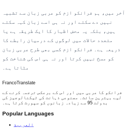
آخر میں، ہم فرانکو ازم کو عربی زبان سے تشبیہ
نہیں دے سکتے اور نہ ہی اسے زبان کہہ سکتے
ہیں، بلکہ یہ محض اظہار کا ایک طریقہ ہے یا
متعدد حالات میں لوگوں کے درمیان رابطے کا
ذریعہ ہے۔ فرانکو ازم کسی بھی طرح عربی زبان
کو مسخ نہیں کرتا اور نہ ہی اس کی شناخت کو
مٹاتا ہے۔
Franco
Translate
فرانکو کا عربی میں اور اس کے برعکس ترجمہ کرنے کے
لیے بہترین سائٹ۔ مصنوعی ذہانت کی ٹیکنالوجیز کی
بدولت 95 سے زیادہ زبانوں کو سپورٹ کرتا ہے۔
Popular Languages
العربية