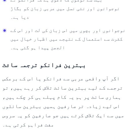
نوجوانوں اور نئی نسل میں عربی زبان کو بگاڑ
دیا ہے۔
نوجوانوں اور بچوں میں اس زبان کی لت اور اس کے
کثرت سے استعمال کے نتیجے میں اظہار خیال میں
الجھن پیدا ہو گئی ہے۔
بہترین فرانکو ترجمہ سائٹ
اگر آپ واقعی عربی سے فرانکو یا اس کے برعکس
ترجمے کے لیے بہترین سائٹ تلاش کر رہے ہیں، تو
ہماری سائٹ پر ہم یہ کام پہلے ہی کر چکے ہیں،
اس لیے زیادہ تر صارفین ہمیں بہترین سائٹوں
میں سے ایک تلاش کرتے ہیں جو صارفین کو یہ سروس
مفت فراہم کرتی ہے۔