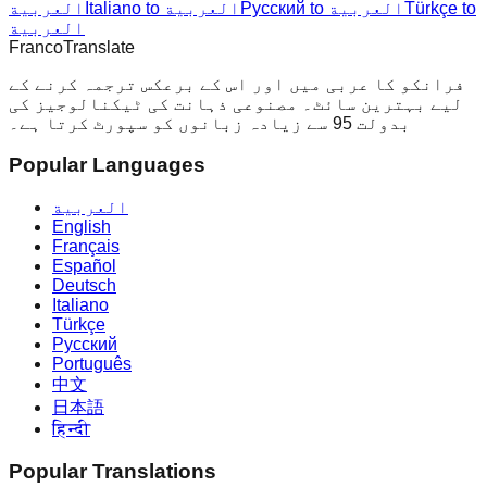
Türkçe to
Русский to العربية
Italiano to العربية
العربية
العربية
Franco
Translate
فرانکو کا عربی میں اور اس کے برعکس ترجمہ کرنے کے
لیے بہترین سائٹ۔ مصنوعی ذہانت کی ٹیکنالوجیز کی
بدولت 95 سے زیادہ زبانوں کو سپورٹ کرتا ہے۔
Popular Languages
العربية
English
Français
Español
Deutsch
Italiano
Türkçe
Русский
Português
中文
日本語
हिन्दी
Popular Translations